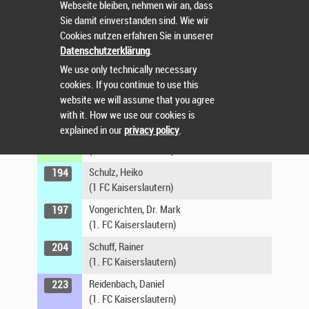
1. FC Kaiserslautern
Webseite bleiben, nehmen wir an, dass
Sie damit einverstanden sind. Wie wir
Lessmeister, Hardy
133
Cookies nutzen erfahren Sie in unserer
1. FC Kaiserslautern
Datenschutzerklärung
.
Griasch, Helge
140
We use only technically necessary
1.FC Kaiserslautern
cookies. If you continue to use this
Binoth, Gunther
165
website we will assume that you agree
1. FC Kaiserslautern
with it. How we use our cookies is
explained in our
privacy policy
.
Scheiring, Oliver
170
1.FC Kaiserslautern
Schulz, Heiko
194
1 FC Kaiserslautern
Vongerichten, Dr. Mark
197
1. FC Kaiserslautern
Schuff, Rainer
204
1. FC Kaiserslautern
Reidenbach, Daniel
223
1. FC Kaiserslautern