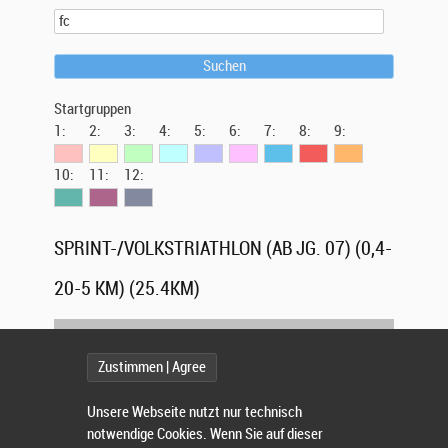
Suchen
Startgruppen
1:
2:
3:
4:
5:
6:
7:
8:
9:
10:
11:
12:
SPRINT-/VOLKSTRIATHLON (AB JG. 07) (0,4-
20-5 KM) (25.4KM)
Nr.
Teilnehmer
(
Team / Verein
)
Altersklasse
Zustimmen | Agree
Höhn, Joachim
123
1.FC KAISERSLAUTERN
Unsere Webseite nutzt nur technisch
Spang, Claudia
126
notwendige Cookies. Wenn Sie auf dieser