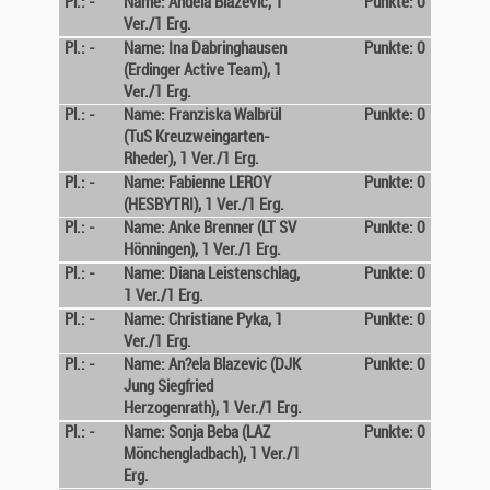
Pl.: -
Name: Andela Blazevic, 1
Punkte: 0
Ver./1 Erg.
Pl.: -
Name: Ina Dabringhausen
Punkte: 0
(Erdinger Active Team), 1
Ver./1 Erg.
Pl.: -
Name: Franziska Walbrül
Punkte: 0
(TuS Kreuzweingarten-
Rheder), 1 Ver./1 Erg.
Pl.: -
Name: Fabienne LEROY
Punkte: 0
(HESBYTRI), 1 Ver./1 Erg.
Pl.: -
Name: Anke Brenner (LT SV
Punkte: 0
Hönningen), 1 Ver./1 Erg.
Pl.: -
Name: Diana Leistenschlag,
Punkte: 0
1 Ver./1 Erg.
Pl.: -
Name: Christiane Pyka, 1
Punkte: 0
Ver./1 Erg.
Pl.: -
Name: An?ela Blazevic (DJK
Punkte: 0
Jung Siegfried
Herzogenrath), 1 Ver./1 Erg.
Pl.: -
Name: Sonja Beba (LAZ
Punkte: 0
Mönchengladbach), 1 Ver./1
Erg.