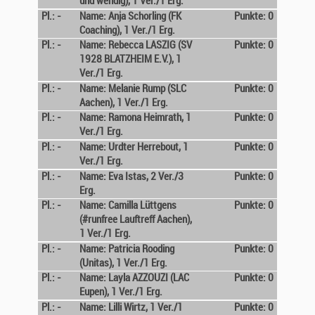
und wendig), 1 Ver./1 Erg.
Pl.: -
Name: Anja Schorling (FK
Punkte: 0
Coaching), 1 Ver./1 Erg.
Pl.: -
Name: Rebecca LASZIG (SV
Punkte: 0
1928 BLATZHEIM E.V.), 1
Ver./1 Erg.
Pl.: -
Name: Melanie Rump (SLC
Punkte: 0
Aachen), 1 Ver./1 Erg.
Pl.: -
Name: Ramona Heimrath, 1
Punkte: 0
Ver./1 Erg.
Pl.: -
Name: Urdter Herrebout, 1
Punkte: 0
Ver./1 Erg.
Pl.: -
Name: Eva Istas, 2 Ver./3
Punkte: 0
Erg.
Pl.: -
Name: Camilla Lüttgens
Punkte: 0
(#runfree Lauftreff Aachen),
1 Ver./1 Erg.
Pl.: -
Name: Patricia Rooding
Punkte: 0
(Unitas), 1 Ver./1 Erg.
Pl.: -
Name: Layla AZZOUZI (LAC
Punkte: 0
Eupen), 1 Ver./1 Erg.
Pl.: -
Name: Lilli Wirtz, 1 Ver./1
Punkte: 0