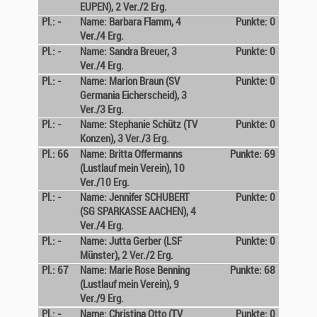
EUPEN), 2 Ver./2 Erg.
Pl.: -
Name: Barbara Flamm, 4
Punkte: 0
Ver./4 Erg.
Pl.: -
Name: Sandra Breuer, 3
Punkte: 0
Ver./4 Erg.
Pl.: -
Name: Marion Braun (SV
Punkte: 0
Germania Eicherscheid), 3
Ver./3 Erg.
Pl.: -
Name: Stephanie Schütz (TV
Punkte: 0
Konzen), 3 Ver./3 Erg.
Pl.: 66
Name: Britta Offermanns
Punkte: 69
(Lustlauf mein Verein), 10
Ver./10 Erg.
Pl.: -
Name: Jennifer SCHUBERT
Punkte: 0
(SG SPARKASSE AACHEN), 4
Ver./4 Erg.
Pl.: -
Name: Jutta Gerber (LSF
Punkte: 0
Münster), 2 Ver./2 Erg.
Pl.: 67
Name: Marie Rose Benning
Punkte: 68
(Lustlauf mein Verein), 9
Ver./9 Erg.
Pl.: -
Name: Christina Otto (TV
Punkte: 0