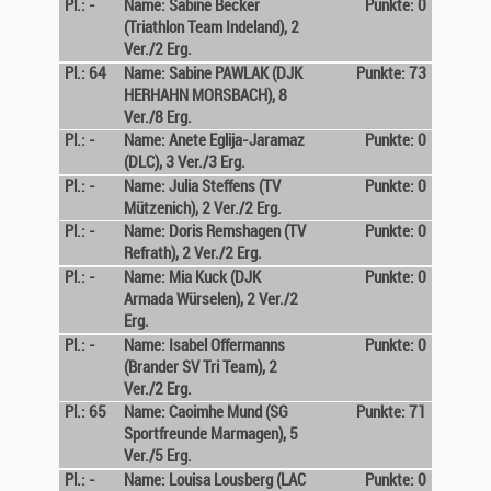
Pl.: -
Name: Sabine Becker
Punkte: 0
(Triathlon Team Indeland), 2
Ver./2 Erg.
Pl.: 64
Name: Sabine PAWLAK (DJK
Punkte: 73
HERHAHN MORSBACH), 8
Ver./8 Erg.
Pl.: -
Name: Anete Eglija-Jaramaz
Punkte: 0
(DLC), 3 Ver./3 Erg.
Pl.: -
Name: Julia Steffens (TV
Punkte: 0
Mützenich), 2 Ver./2 Erg.
Pl.: -
Name: Doris Remshagen (TV
Punkte: 0
Refrath), 2 Ver./2 Erg.
Pl.: -
Name: Mia Kuck (DJK
Punkte: 0
Armada Würselen), 2 Ver./2
Erg.
Pl.: -
Name: Isabel Offermanns
Punkte: 0
(Brander SV Tri Team), 2
Ver./2 Erg.
Pl.: 65
Name: Caoimhe Mund (SG
Punkte: 71
Sportfreunde Marmagen), 5
Ver./5 Erg.
Pl.: -
Name: Louisa Lousberg (LAC
Punkte: 0