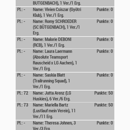
BUTGENBACH), 1 Ver./1 Erg.
Pl.: -
Name: Vivien Csiszar (Gyötri
Punkte: 0
Klub), 1 Ver./1 Erg.
Pl.: -
Name: Romy SCHROEDER
Punkte: 0
(SC BÜTGENBACH), 1 Ver./1
Erg.
Pl.: -
Name: Malorie DEBONI
Punkte: 0
(RCB), 1 Ver./1 Erg.
Pl.: -
Name: Laura Laermann
Punkte: 0
(Absolute Teamsport
Rauscheid x LG Aachen), 1
Ver./1 Erg.
Pl.: -
Name: Saskia Blatt
Punkte: 0
(Trailrunning Squad), 1
Ver./1 Erg.
Pl.: 72
Name: Jutta Arenz (LG
Punkte: 50
Huskies), 6 Ver./6 Erg.
Pl.: 73
Name: Mariella Bartz
Punkte: 50
(Lustlauf mein Verein), 11
Ver./11 Erg.
Pl.: -
Name: Theresa Johnen, 3
Punkte: 0
Ver./3 Erg.