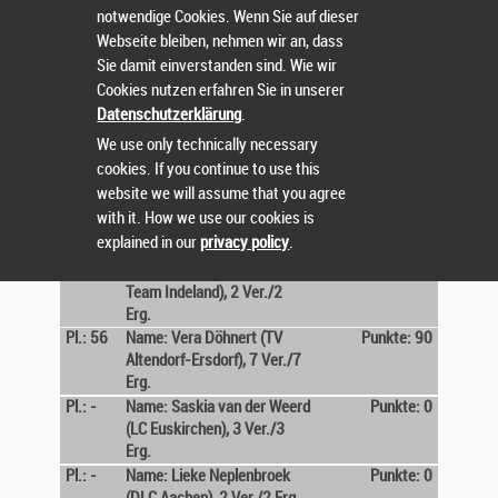
notwendige Cookies. Wenn Sie auf dieser
Erdinger Active Team), 2
Ver./2 Erg.
Webseite bleiben, nehmen wir an, dass
Pl.: -
Name: Penelope MUIJRERS,
Punkte: 0
Sie damit einverstanden sind. Wie wir
2 Ver./2 Erg.
Cookies nutzen erfahren Sie in unserer
Pl.: -
Name: Judith Beeser, 2
Punkte: 0
Datenschutzerklärung
.
Ver./2 Erg.
We use only technically necessary
Pl.: -
Name: Nadine Völl (TVK), 3
Punkte: 0
cookies. If you continue to use this
Ver./3 Erg.
website we will assume that you agree
Pl.: -
Name: Manoa BOUTET, 2
Punkte: 0
with it. How we use our cookies is
Ver./2 Erg.
explained in our
privacy policy
.
Pl.: -
Name: Heike Schülter
Punkte: 0
(Hamich Runners / Triathlon
Team Indeland), 2 Ver./2
Erg.
Pl.: 56
Name: Vera Döhnert (TV
Punkte: 90
Altendorf-Ersdorf), 7 Ver./7
Erg.
Pl.: -
Name: Saskia van der Weerd
Punkte: 0
(LC Euskirchen), 3 Ver./3
Erg.
Pl.: -
Name: Lieke Neplenbroek
Punkte: 0