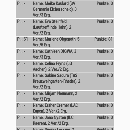
Pl.: -
Name: Meike Kaulard (SV
Punkte: 0
Germania Eicherscheid), 3
Ver./3 Erg.
Pl.: -
Name: Eva Steinfeld
Punkte: 0
(Lauftreff Inde Hahn), 2
Ver./2 Erg.
Pl.: 61
Name: Marlene Obgenoth, 5
Punkte: 81
Ver./5 Erg.
Pl.: -
Name: Cathleen DIGWA, 3
Punkte: 0
Ver./3 Erg.
Pl.: -
Name: Celina Fryns (LG
Punkte: 0
Aachen), 2 Ver./2 Erg.
Pl.: -
Name: Sabine Sadura (TuS
Punkte: 0
Kreuzweingarten-Rheder), 2
Ver./2 Erg.
Pl.: -
Name: Mirjam Neumann, 2
Punkte: 0
Ver./2 Erg.
Pl.: -
Name: Esther Cremer (LAC
Punkte: 0
Eupen), 2 Ver./2 Erg.
Pl.: -
Name: Jana Nysten (ILC
Punkte: 0
Raeren), 2 Ver./2 Erg.
Pl.: -
Name: Svenja Lessing, 2
Punkte: 0