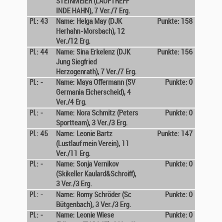
STEINMEIER (LAUFTREFF
INDE HAHN), 7 Ver./7 Erg.
Pl.: 43
Name: Helga May (DJK
Punkte: 158
Herhahn-Morsbach), 12
Ver./12 Erg.
Pl.: 44
Name: Sina Erkelenz (DJK
Punkte: 156
Jung Siegfried
Herzogenrath), 7 Ver./7 Erg.
Pl.: -
Name: Maya Offermann (SV
Punkte: 0
Germania Eicherscheid), 4
Ver./4 Erg.
Pl.: -
Name: Nora Schmitz (Peters
Punkte: 0
Sportteam), 3 Ver./3 Erg.
Pl.: 45
Name: Leonie Bartz
Punkte: 147
(Lustlauf mein Verein), 11
Ver./11 Erg.
Pl.: -
Name: Sonja Vernikov
Punkte: 0
(Skikeller Kaulard&Schroiff),
3 Ver./3 Erg.
Pl.: -
Name: Romy Schröder (Sc
Punkte: 0
Bütgenbach), 3 Ver./3 Erg.
Pl.: -
Name: Leonie Wiese
Punkte: 0