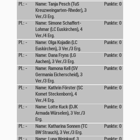
Pl.: -
Name: Tanja Pesch (TuS
Punkte: 0
Kreuzweingarten-Rheder), 3
Ver./3 Erg.
Pl.: -
Name: Simone Schaffert-
Punkte: 0
Lohmar (LC Euskirchen), 4
Ver./4 Erg.
Pl.: -
Name: Olga Kojadin (LC
Punkte: 0
Euskirchen), 3 Ver./3 Erg.
Pl.: -
Name: Dana Fryns (LG
Punkte: 0
Aachen), 3 Ver./3 Erg.
Pl.: -
Name: Ramona Kell (SV
Punkte: 0
Germania Eicherscheid), 3
Ver./3 Erg.
Pl.: -
Name: Kathrin Förster (SC
Punkte: 0
Komet Steckenborn), 4
Ver./4 Erg.
Pl.: -
Name: Lotte Kuck (DJK
Punkte: 0
Armada Würselen), 3 Ver./3
Erg.
Pl.: -
Name: Katharina Sonnen (TC
Punkte: 0
BW Strauch), 3 Ver./3 Erg.
Pl.: -
Name: Luna Weinkauf, 3
Punkte: 0