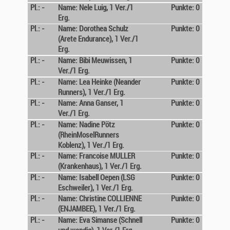
Pl.: -
Name: Nele Luig, 1 Ver./1
Punkte: 0
Erg.
Pl.: -
Name: Dorothea Schulz
Punkte: 0
(Arete Endurance), 1 Ver./1
Erg.
Pl.: -
Name: Bibi Meuwissen, 1
Punkte: 0
Ver./1 Erg.
Pl.: -
Name: Lea Heinke (Neander
Punkte: 0
Runners), 1 Ver./1 Erg.
Pl.: -
Name: Anna Ganser, 1
Punkte: 0
Ver./1 Erg.
Pl.: -
Name: Nadine Pötz
Punkte: 0
(RheinMoselRunners
Koblenz), 1 Ver./1 Erg.
Pl.: -
Name: Francoise MULLER
Punkte: 0
(Krankenhaus), 1 Ver./1 Erg.
Pl.: -
Name: Isabell Oepen (LSG
Punkte: 0
Eschweiler), 1 Ver./1 Erg.
Pl.: -
Name: Christine COLLIENNE
Punkte: 0
(ENJAMBEE), 1 Ver./1 Erg.
Pl.: -
Name: Eva Simanse (Schnell
Punkte: 0