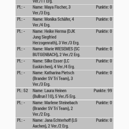
Ver./11 Erg.
Pl.: -
Name: Maya Fischer, 3
Punkte: 0
Ver./3 Erg.
Pl.: -
Name: Monika Schäfer, 4
Punkte: 0
Ver./4 Erg.
Pl.: -
Name: Heike Herma (DJK
Punkte: 0
Jung Siegfried
Herzogenrath), 3 Ver./3 Erg.
Pl.: -
Name: Marie WIESEMES (SC
Punkte: 0
BUTGENBACH), 2 Ver./2 Erg.
Pl.: -
Name: Silke Esser (LC
Punkte: 0
Euskirchen), 4 Ver./4 Erg.
Pl.: -
Name: Katharina Pietsch
Punkte: 0
(Brander SV Tri Team), 3
Ver./3 Erg.
Pl.: 52
Name: Laura Heinen
Punkte: 99
(Bullrun110), 5 Ver./5 Erg.
Pl.: -
Name: Marlene Steinebach
Punkte: 0
(Brander SV Tri Team), 2
Ver./2 Erg.
Pl.: -
Name: Jana Echterhoff (LG
Punkte: 0
Aachen), 2 Ver./2 Erg.