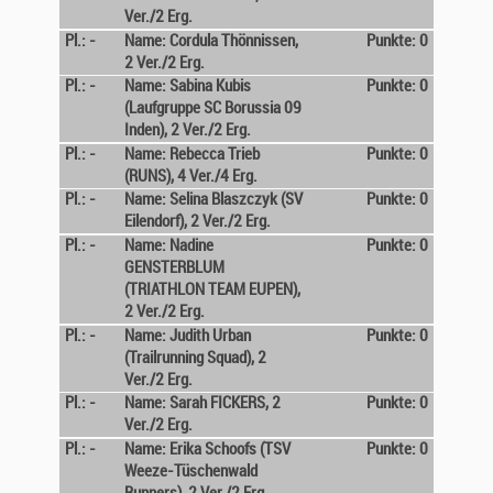
Ver./2 Erg.
Pl.: -
Name: Cordula Thönnissen,
Punkte: 0
2 Ver./2 Erg.
Pl.: -
Name: Sabina Kubis
Punkte: 0
(Laufgruppe SC Borussia 09
Inden), 2 Ver./2 Erg.
Pl.: -
Name: Rebecca Trieb
Punkte: 0
(RUNS), 4 Ver./4 Erg.
Pl.: -
Name: Selina Blaszczyk (SV
Punkte: 0
Eilendorf), 2 Ver./2 Erg.
Pl.: -
Name: Nadine
Punkte: 0
GENSTERBLUM
(TRIATHLON TEAM EUPEN),
2 Ver./2 Erg.
Pl.: -
Name: Judith Urban
Punkte: 0
(Trailrunning Squad), 2
Ver./2 Erg.
Pl.: -
Name: Sarah FICKERS, 2
Punkte: 0
Ver./2 Erg.
Pl.: -
Name: Erika Schoofs (TSV
Punkte: 0
Weeze-Tüschenwald