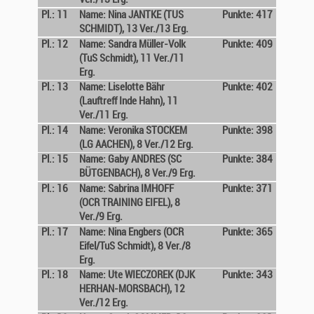
Pl.: 11
Name: Nina JANTKE (TUS
Punkte: 417
SCHMIDT), 13 Ver./13 Erg.
Pl.: 12
Name: Sandra Müller-Volk
Punkte: 409
(TuS Schmidt), 11 Ver./11
Erg.
Pl.: 13
Name: Liselotte Bähr
Punkte: 402
(Lauftreff Inde Hahn), 11
Ver./11 Erg.
Pl.: 14
Name: Veronika STOCKEM
Punkte: 398
(LG AACHEN), 8 Ver./12 Erg.
Pl.: 15
Name: Gaby ANDRES (SC
Punkte: 384
BÜTGENBACH), 8 Ver./9 Erg.
Pl.: 16
Name: Sabrina IMHOFF
Punkte: 371
(OCR TRAINING EIFEL), 8
Ver./9 Erg.
Pl.: 17
Name: Nina Engbers (OCR
Punkte: 365
Eifel/TuS Schmidt), 8 Ver./8
Erg.
Pl.: 18
Name: Ute WIECZOREK (DJK
Punkte: 343
HERHAN-MORSBACH), 12
Ver./12 Erg.