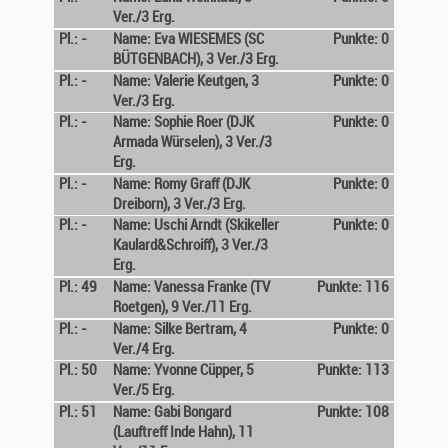
Ver./3 Erg.
Pl.: -
Name: Eva WIESEMES (SC
Punkte: 0
BÜTGENBACH), 3 Ver./3 Erg.
Pl.: -
Name: Valerie Keutgen, 3
Punkte: 0
Ver./3 Erg.
Pl.: -
Name: Sophie Roer (DJK
Punkte: 0
Armada Würselen), 3 Ver./3
Erg.
Pl.: -
Name: Romy Graff (DJK
Punkte: 0
Dreiborn), 3 Ver./3 Erg.
Pl.: -
Name: Uschi Arndt (Skikeller
Punkte: 0
Kaulard&Schroiff), 3 Ver./3
Erg.
Pl.: 49
Name: Vanessa Franke (TV
Punkte: 116
Roetgen), 9 Ver./11 Erg.
Pl.: -
Name: Silke Bertram, 4
Punkte: 0
Ver./4 Erg.
Pl.: 50
Name: Yvonne Cüpper, 5
Punkte: 113
Ver./5 Erg.
Pl.: 51
Name: Gabi Bongard
Punkte: 108
(Lauftreff Inde Hahn), 11