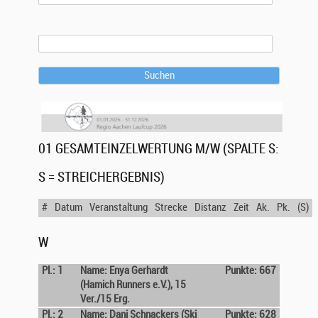
Suchen
01 GESAMTEINZELWERTUNG M/W (SPALTE S:
S = STREICHERGEBNIS)
#
Datum
Veranstaltung
Strecke
Distanz
Zeit
Ak.
Pk.
(S)
W
Pl.: 1
Name: Enya Gerhardt
Punkte: 667
(Hamich Runners e.V.), 15
Ver./15 Erg.
Pl.: 2
Name: Dani Schnackers (Ski
Punkte: 628