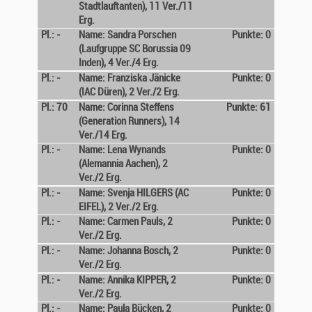
Stadtlauftanten), 11 Ver./11
Erg.
Pl.: -
Name: Sandra Porschen
Punkte: 0
(Laufgruppe SC Borussia 09
Inden), 4 Ver./4 Erg.
Pl.: -
Name: Franziska Jänicke
Punkte: 0
(IAC Düren), 2 Ver./2 Erg.
Pl.: 70
Name: Corinna Steffens
Punkte: 61
(Generation Runners), 14
Ver./14 Erg.
Pl.: -
Name: Lena Wynands
Punkte: 0
(Alemannia Aachen), 2
Ver./2 Erg.
Pl.: -
Name: Svenja HILGERS (AC
Punkte: 0
EIFEL), 2 Ver./2 Erg.
Pl.: -
Name: Carmen Pauls, 2
Punkte: 0
Ver./2 Erg.
Pl.: -
Name: Johanna Bosch, 2
Punkte: 0
Ver./2 Erg.
Pl.: -
Name: Annika KIPPER, 2
Punkte: 0
Ver./2 Erg.
Pl.: -
Name: Paula Bücken, 2
Punkte: 0