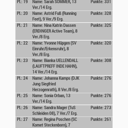
Pl.: 19
Name: Sarah SOMMER, 13
Punkte: 331
Ver./14 Erg.
Pl.: 20
Name: Astrid Fuß (Running
Punkte: 328
Feet), 9 Ver./9 Erg.
Pl.: 21
Name: Nina Katrin Dassen
Punkte: 325
(ERDINGER Active Team), 8
Ver./8 Erg.
Pl.: 22
Name: Yvonne Hüpgen (SV
Punkte: 320
Einruhr/Erkensruhr), 8
Ver./8 Erg.
Pl.: 23
Name: Bianka UELLENDALL
Punkte: 308
(LAUFTPREFF INDE HAHN),
14 Ver./14 Erg.
Pl.: 24
Name: Johanna Kamps (DJK
Punkte: 276
Jung Siegfried
Herzogenrath), 8 Ver./8 Erg.
Pl.: 25
Name: Sonia Orban, 13
Punkte: 276
Ver./14 Erg.
Pl.: 26
Name: Sandra Mager (TuS
Punkte: 273
Schleiden 08), 7 Ver./7 Erg.
Pl.: 27
Name: Regina Poschen (SC
Punkte: 261
Komet Steckenborn), 7