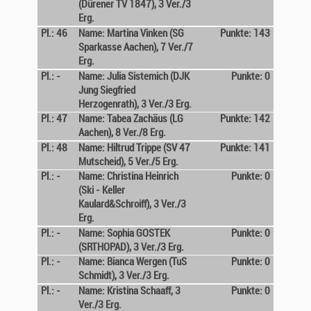
(Dürener TV 1847), 3 Ver./3
Erg.
Pl.: 46
Name: Martina Vinken (SG
Punkte: 143
Sparkasse Aachen), 7 Ver./7
Erg.
Pl.: -
Name: Julia Sistemich (DJK
Punkte: 0
Jung Siegfried
Herzogenrath), 3 Ver./3 Erg.
Pl.: 47
Name: Tabea Zachäus (LG
Punkte: 142
Aachen), 8 Ver./8 Erg.
Pl.: 48
Name: Hiltrud Trippe (SV 47
Punkte: 141
Mutscheid), 5 Ver./5 Erg.
Pl.: -
Name: Christina Heinrich
Punkte: 0
(Ski - Keller
Kaulard&Schroiff), 3 Ver./3
Erg.
Pl.: -
Name: Sophia GOSTEK
Punkte: 0
(SRTHOPAD), 3 Ver./3 Erg.
Pl.: -
Name: Bianca Wergen (TuS
Punkte: 0
Schmidt), 3 Ver./3 Erg.
Pl.: -
Name: Kristina Schaaff, 3
Punkte: 0
Ver./3 Erg.