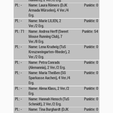
Runners), 2 Ver./2 Erg.
Pl.: -
Name: Laura Römers (DJK
Punkte: 0
Armada Würselen), 4 Ver./4
Erg.
Pl.: -
Name: Marie LILIEN, 2
Punkte: 0
Ver./2 Erg.
Pl.: 71
Name: Andrea Herff (Sweet
Punkte: 54
Mouse Running Club), 7
Ver./8 Erg.
Pl.: -
Name: Lena Krudwig (TuS
Punkte: 0
Kreuzweingarten-Rheder), 2
Ver./2 Erg.
Pl.: -
Name: Petra Conrads
Punkte: 0
(Alemannia), 2 Ver./2 Erg.
Pl.: -
Name: Maria Theißen (SG
Punkte: 0
Sparkasse Aachen), 4 Ver./4
Erg.
Pl.: -
Name: Alena Klass, 2 Ver./2
Punkte: 0
Erg.
Pl.: -
Name: Hannah Hensch (TuS
Punkte: 0
Schmidt), 2 Ver./2 Erg.
Pl.: -
Name: Tina Burghardt (DJK
Punkte: 0