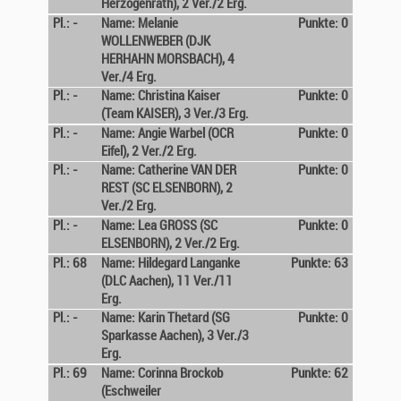
Herzogenrath), 2 Ver./2 Erg.
Pl.: -
Name: Melanie
Punkte: 0
WOLLENWEBER (DJK
HERHAHN MORSBACH), 4
Ver./4 Erg.
Pl.: -
Name: Christina Kaiser
Punkte: 0
(Team KAISER), 3 Ver./3 Erg.
Pl.: -
Name: Angie Warbel (OCR
Punkte: 0
Eifel), 2 Ver./2 Erg.
Pl.: -
Name: Catherine VAN DER
Punkte: 0
REST (SC ELSENBORN), 2
Ver./2 Erg.
Pl.: -
Name: Lea GROSS (SC
Punkte: 0
ELSENBORN), 2 Ver./2 Erg.
Pl.: 68
Name: Hildegard Langanke
Punkte: 63
(DLC Aachen), 11 Ver./11
Erg.
Pl.: -
Name: Karin Thetard (SG
Punkte: 0
Sparkasse Aachen), 3 Ver./3
Erg.
Pl.: 69
Name: Corinna Brockob
Punkte: 62
(Eschweiler