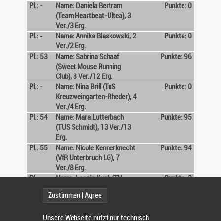
Pl.: -
Name: Daniela Bertram
Punkte: 0
(Team Heartbeat-Ultea), 3
Ver./3 Erg.
Pl.: -
Name: Annika Blaskowski, 2
Punkte: 0
Ver./2 Erg.
Pl.: 53
Name: Sabrina Schaaf
Punkte: 96
(Sweet Mouse Running
Club), 8 Ver./12 Erg.
Pl.: -
Name: Nina Brill (TuS
Punkte: 0
Kreuzweingarten-Rheder), 4
Ver./4 Erg.
Pl.: 54
Name: Mara Lutterbach
Punkte: 95
(TUS Schmidt), 13 Ver./13
Erg.
Pl.: 55
Name: Nicole Kennerknecht
Punkte: 94
(VfR Unterbruch LG), 7
Ver./8 Erg.
Pl.: -
Name: Leonie Kuck (TV
Punkte: 0
Mützenich), 3 Ver./3 Erg.
Zustimmen | Agree
Pl.: -
Name: Susan Stead (LG
Punkte: 0
Aachen |
Unsere Webseite nutzt nur technisch
GoHardOrGoHomeCGN |