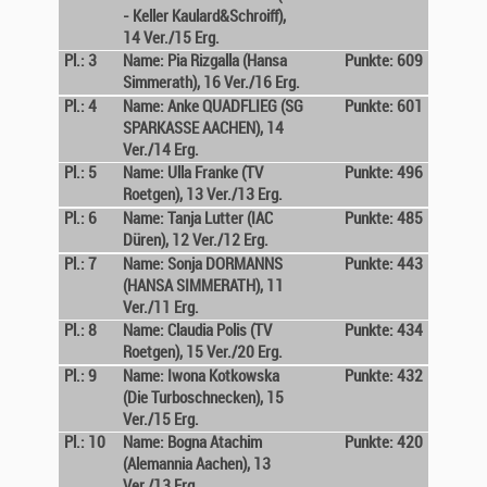
- Keller Kaulard&Schroiff),
14 Ver./15 Erg.
Pl.: 3
Name: Pia Rizgalla (Hansa
Punkte: 609
Simmerath), 16 Ver./16 Erg.
Pl.: 4
Name: Anke QUADFLIEG (SG
Punkte: 601
SPARKASSE AACHEN), 14
Ver./14 Erg.
Pl.: 5
Name: Ulla Franke (TV
Punkte: 496
Roetgen), 13 Ver./13 Erg.
Pl.: 6
Name: Tanja Lutter (IAC
Punkte: 485
Düren), 12 Ver./12 Erg.
Pl.: 7
Name: Sonja DORMANNS
Punkte: 443
(HANSA SIMMERATH), 11
Ver./11 Erg.
Pl.: 8
Name: Claudia Polis (TV
Punkte: 434
Roetgen), 15 Ver./20 Erg.
Pl.: 9
Name: Iwona Kotkowska
Punkte: 432
(Die Turboschnecken), 15
Ver./15 Erg.
Pl.: 10
Name: Bogna Atachim
Punkte: 420
(Alemannia Aachen), 13
Ver./13 Erg.