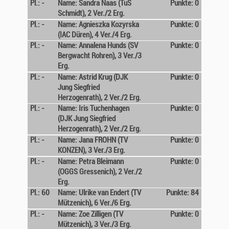
Pl.: -
Name: Sandra Naas (TuS
Punkte: 0
Schmidt), 2 Ver./2 Erg.
Pl.: -
Name: Agnieszka Kozyrska
Punkte: 0
(IAC Düren), 4 Ver./4 Erg.
Pl.: -
Name: Annalena Hunds (SV
Punkte: 0
Bergwacht Rohren), 3 Ver./3
Erg.
Pl.: -
Name: Astrid Krug (DJK
Punkte: 0
Jung Siegfried
Herzogenrath), 2 Ver./2 Erg.
Pl.: -
Name: Iris Tuchenhagen
Punkte: 0
(DJK Jung Siegfried
Herzogenrath), 2 Ver./2 Erg.
Pl.: -
Name: Jana FROHN (TV
Punkte: 0
KONZEN), 3 Ver./3 Erg.
Pl.: -
Name: Petra Bleimann
Punkte: 0
(OGGS Gressenich), 2 Ver./2
Erg.
Pl.: 60
Name: Ulrike van Endert (TV
Punkte: 84
Mützenich), 6 Ver./6 Erg.
Pl.: -
Name: Zoe Zilligen (TV
Punkte: 0
Mützenich), 3 Ver./3 Erg.