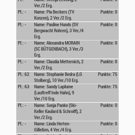
Ver./2 Erg.
Pl.: -
Name: Pia Beckers (TV
Punkte: 0
Konzen), 2 Ver./2 Erg.
Pl.: -
Name: Pauline Hunds (SV
Punkte: 0
Bergwacht Rohren), 3 Ver./4
Erg.
Pl.: -
Name: Alexandra MORAIN
Punkte: 0
(SC BÜTGENBACH), 3 Ver./3
Erg.
Pl.: -
Name: Claudia Metternich, 2
Punkte: 0
Ver./2 Erg.
Pl.: 62
Name: Stephanie Bedra (LG
Punkte: 75
Stolberg), 10 Ver./10 Erg.
Pl.: 63
Name: Sandy Laplume
Punkte: 75
(Lauftreff Inde Hahn), 9
Ver./10 Erg.
Pl.: -
Name: Sonja Panke (Ski-
Punkte: 0
Keller Kaulard & Schroiff), 2
Ver./2 Erg.
Pl.: -
Name: Linda Herten-
Punkte: 0
Gilleßen, 4 Ver./4 Erg.