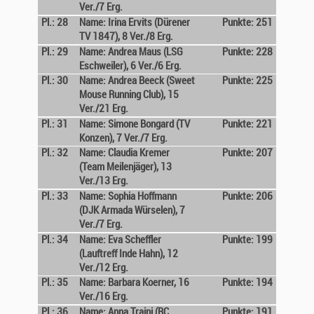
Ver./7 Erg.
Pl.: 28
Name: Irina Ervits (Dürener
Punkte: 251
TV 1847), 8 Ver./8 Erg.
Pl.: 29
Name: Andrea Maus (LSG
Punkte: 228
Eschweiler), 6 Ver./6 Erg.
Pl.: 30
Name: Andrea Beeck (Sweet
Punkte: 225
Mouse Running Club), 15
Ver./21 Erg.
Pl.: 31
Name: Simone Bongard (TV
Punkte: 221
Konzen), 7 Ver./7 Erg.
Pl.: 32
Name: Claudia Kremer
Punkte: 207
(Team Meilenjäger), 13
Ver./13 Erg.
Pl.: 33
Name: Sophia Hoffmann
Punkte: 206
(DJK Armada Würselen), 7
Ver./7 Erg.
Pl.: 34
Name: Eva Scheffler
Punkte: 199
(Lauftreff Inde Hahn), 12
Ver./12 Erg.
Pl.: 35
Name: Barbara Koerner, 16
Punkte: 194
Ver./16 Erg.
Pl.: 36
Name: Anna Traini (RC
Punkte: 191