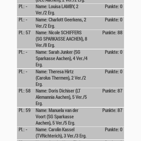
(DLC Aachen), 2 Ver./2 Erg.
Pl.: -
Name: Louisa LAMBY, 2
Punkte: 0
Ver./2 Erg.
Pl.: -
Name: Charlott Geerkens, 2
Punkte: 0
Ver./2 Erg.
Pl.: 57
Name: Nicole SCHIFFERS
Punkte: 88
(SG SPARKASSE AACHEN), 8
Ver./8 Erg.
Pl.: -
Name: Sarah Junker (SG
Punkte: 0
Sparkasse Aachen), 4 Ver./4
Erg.
Pl.: -
Name: Theresa Hirtz
Punkte: 0
(Carolus Thermen), 2 Ver./2
Erg.
Pl.: 58
Name: Doris Dichiser (LT
Punkte: 87
Alemannia Aachen), 5 Ver./5
Erg.
Pl.: 59
Name: Manuela van der
Punkte: 87
Voort (SG Sparkasse
Aachen), 5 Ver./5 Erg.
Pl.: -
Name: Carolin Kassel
Punkte: 0
(TVRichterich), 3 Ver./3 Erg.