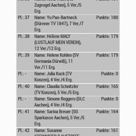
Zugvogel Aachen), 5 Ver./5
Erg.
Pl.: 37
Name: Yu Pan-Bartneck
Punkte: 180
(Dürener TV 1847), 7 Ver./7
Erg.
Pl.: 38
Name: Hélène MALY
Punkte: 179
(LUSTLAUF MEIN VEREIN),
12 Ver./12 Erg.
Pl.: 39
Name: Helene Kohlen (SV
Punkte: 179
Germania Dürwiß), 11
Ver./11 Erg.
Pl.: -
Name: Julia Kuck (TV
Punkte: 0
Konzen), 4 Ver./4 Erg.
Pl.: 40
Name: Claudia Schnitzler
Punkte: 165
(TV Konzen), 5 Ver./5 Erg.
Pl.: -
Name: Simone Roggero (DLC
Punkte: 0
Aachen), 4 Ver./4 Erg.
Pl.: 41
Name: Sarina Breuer (SG
Punkte: 164
Sparkasse Aachen), 5 Ver./5
Erg.
Pl.: 42
Name: Susanne
Punkte: 161