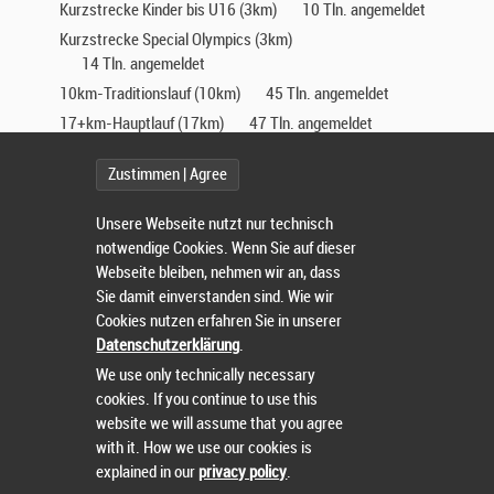
Kurzstrecke Kinder bis U16 (3km)
10 Tln. angemeldet
Kurzstrecke Special Olympics (3km)
14 Tln. angemeldet
10km-Traditionslauf (10km)
45 Tln. angemeldet
17+km-Hauptlauf (17km)
47 Tln. angemeldet
AUSSCHREIBUNG
Zustimmen | Agree
Unsere Webseite nutzt nur technisch
notwendige Cookies. Wenn Sie auf dieser
Webseite bleiben, nehmen wir an, dass
TERMIN: 22.02.2026
Sie damit einverstanden sind. Wie wir
Cookies nutzen erfahren Sie in unserer
INTERNETSEITE DES VERANSTALTERS
Datenschutzerklärung
.
We use only technically necessary
AUSSCHREIBUNG ALS PDF ZUM DOWNLOAD
cookies. If you continue to use this
website we will assume that you agree
with it. How we use our cookies is
explained in our
privacy policy
.