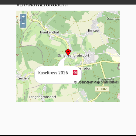
VERANSTALTUNGSORT
+
−
KäseKross 2026
©
OpenStreetMap
contributors