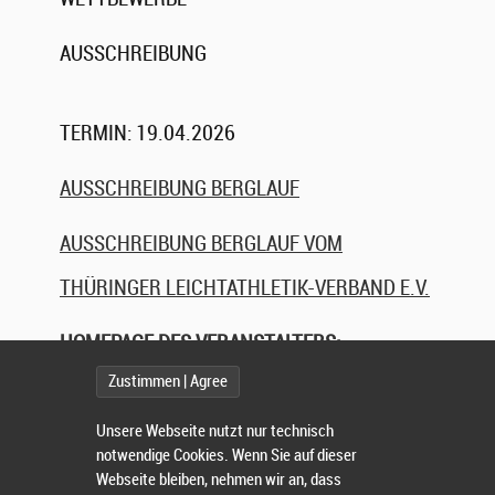
AUSSCHREIBUNG
TERMIN: 19.04.2026
AUSSCHREIBUNG BERGLAUF
AUSSCHREIBUNG BERGLAUF VOM
THÜRINGER LEICHTATHLETIK-VERBAND E.V.
HOMEPAGE DES VERANSTALTERS:
Zustimmen | Agree
HTTP://WWW.PLESSLAUF.DE/
Unsere Webseite nutzt nur technisch
URKUNDEN OFFENE WERTUNG VULKAN
notwendige Cookies. Wenn Sie auf dieser
Webseite bleiben, nehmen wir an, dass
'HARD'
(LISTENTYP SONDERWERTUNG,