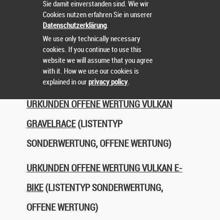
Sie damit einverstanden sind. Wie wir
OFFENE WERTUNG)
Cookies nutzen erfahren Sie in unserer
Datenschutzerklärung
.
We use only technically necessary
URKUNDEN OFFENE WERTUNG VULKAN
cookies. If you continue to use this
'MEDIUM'
(LISTENTYP SONDERWERTUNG,
website we will assume that you agree
with it. How we use our cookies is
OFFENE WERTUNG)
explained in our
privacy policy
.
URKUNDEN OFFENE WERTUNG VULKAN
GRAVELRACE
(LISTENTYP
SONDERWERTUNG, OFFENE WERTUNG)
URKUNDEN OFFENE WERTUNG VULKAN E-
BIKE
(LISTENTYP SONDERWERTUNG,
OFFENE WERTUNG)