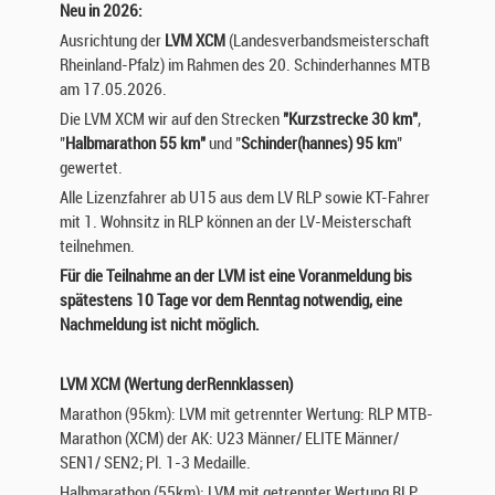
Neu in 2026:
Ausrichtung der
LVM XCM
(Landesverbandsmeisterschaft
Rheinland-Pfalz) im Rahmen des 20. Schinderhannes MTB
am 17.05.2026.
Die LVM XCM wir auf den Strecken
"Kurzstrecke 30 km"
,
"
Halbmarathon 55 km"
und "
Schinder(hannes) 95 km
"
gewertet.
Alle Lizenzfahrer ab U15 aus dem LV RLP sowie KT-Fahrer
mit 1. Wohnsitz in RLP können an der LV-Meisterschaft
teilnehmen.
Für die Teilnahme an der LVM ist eine Voranmeldung bis
spätestens 10 Tage vor dem Renntag notwendig, eine
Nachmeldung ist nicht möglich.
LVM XCM (Wertung derRennklassen)
Marathon (95km): LVM mit getrennter Wertung: RLP MTB-
Marathon (XCM) der AK: U23 Männer/ ELITE Männer/
SEN1/ SEN2; Pl. 1-3 Medaille.
Halbmarathon (55km): LVM mit getrennter Wertung RLP