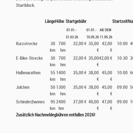
Startblock.
Länge
Höhe
Startgebühr
Startzeit
Nu
01.01.-
01.01.-
AB DEM
31.03.26
10.05.26
11.05.26
Kurzstrecke
30
700
32,00 €
35,00
42,00
10:00
4
km
hm
€
€
E-Bike-Strecke
30
700
32,00 €
35,00
42,00 €
10:30
3
km
hm
€
Halbmarathon
55
1400
35,00 €
38,00
45,00
10:00
6
km
hm
€
€
Julchen
50
1300
35,00 €
38,00
45,00
09:00
5
km
hm
€
€
Schinder(hannes
95
2400
37,00 €
40,00
47,00
09:00
1
km
hm
€
€
Zusätzlich Nachmeldegbühren entfallen 2026!