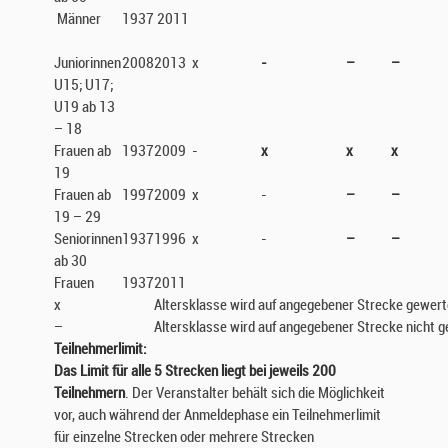
Männer
1937
2011
Juniorinnen
2008
2013
x
-
–
–
U15; U17;
U19 ab 13
– 18
Frauen ab
1937
2009
-
x
x
x
19
Frauen ab
1997
2009
x
-
–
–
19 – 29
Seniorinnen
1937
1996
x
-
–
–
ab 30
Frauen
1937
2011
x
Altersklasse wird auf angegebener Strecke gewert
–
Altersklasse wird auf angegebener Strecke nicht 
Teilnehmerlimit:
Das Limit für alle 5 Strecken liegt bei jeweils 200
Teilnehmern
. Der Veranstalter behält sich die Möglichkeit
vor, auch während der Anmeldephase ein Teilnehmerlimit
für einzelne Strecken oder mehrere Strecken