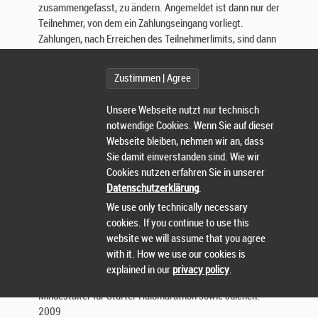
zusammengefasst, zu ändern. Angemeldet ist dann nur der
Teilnehmer, von dem ein Zahlungseingang vorliegt.
Zahlungen, nach Erreichen des Teilnehmerlimits, sind dann
nicht mehr möglich. Eine Nachmeldung vor Ort, nach
Erreichen des Teilnehmerlimits ist ebenfalls
Zustimmen | Agree
ausgeschlossen.
Es müssen pro Altersklasse mindestens 3 Teilnehmer/‐
Unsere Webseite nutzt nur technisch
innen am Start sein, damit eine Altersklassenwertung
notwendige Cookies. Wenn Sie auf dieser
vorgenommen wird. Bei weniger Startern behalten wir uns
Webseite bleiben, nehmen wir an, dass
vor, diese in der nächst jüngeren bzw. älteren Klasse zu
Sie damit einverstanden sind. Wie wir
werten.
Cookies nutzen erfahren Sie in unserer
Auf allen Strecken sind Hobby- und Lizenzfahrer
Datenschutzerklärung
.
startberechtigt und werden zusammen gewertet!
We use only technically necessary
Mindestalter:
cookies. If you continue to use this
Jugendliche unter 18 Jahren benötigen für den Start eine
website we will assume that you agree
Einverständniserklärung eines Erziehungsberechtigten.
with it. How we use our cookies is
Mindestalter für Starter Kurzstrecke Jahrgang:
explained in our
privacy policy
.
2011
Mindestalter für Starter Halbmarathon sowie Julchen:
2009