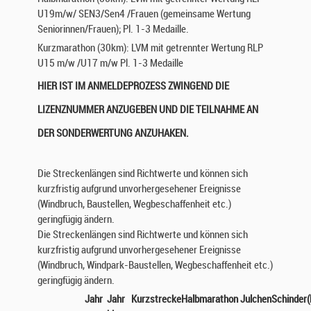
U19m/w/ SEN3/Sen4 /Frauen (gemeinsame Wertung
Seniorinnen/Frauen); Pl. 1-3 Medaille.
Kurzmarathon (30km): LVM mit getrennter Wertung RLP
U15 m/w /U17 m/w Pl. 1-3 Medaille
HIER IST IM ANMELDEPROZESS ZWINGEND DIE
LIZENZNUMMER ANZUGEBEN UND DIE TEILNAHME AN
DER SONDERWERTUNG ANZUHAKEN.
Die Streckenlängen sind Richtwerte und können sich
kurzfristig aufgrund unvorhergesehener Ereignisse
(Windbruch, Baustellen, Wegbeschaffenheit etc.)
geringfügig ändern.
Die Streckenlängen sind Richtwerte und können sich
kurzfristig aufgrund unvorhergesehener Ereignisse
(Windbruch, Windpark-Baustellen, Wegbeschaffenheit etc.)
geringfügig ändern.
Jahr
Jahr
Kurzstrecke
Halbmarathon
Julchen
Schinder(