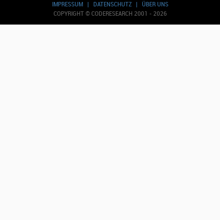
IMPRESSUM
|
DATENSCHUTZ
|
ÜBER UNS
COPYRIGHT © CODERESEARCH 2001 - 2026