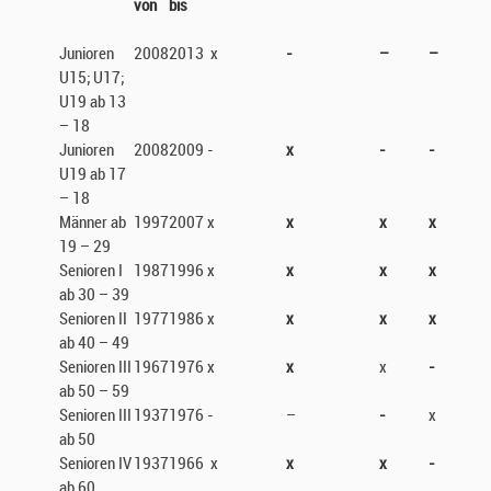
von
bis
Junioren
2008
2013
x
-
–
–
U15; U17;
U19 ab 13
– 18
Junioren
2008
2009
-
x
-
-
U19 ab 17
– 18
Männer ab
1997
2007
x
x
x
x
19 – 29
Senioren I
1987
1996
x
x
x
x
ab 30 – 39
Senioren II
1977
1986
x
x
x
x
ab 40 – 49
Senioren III
1967
1976
x
x
x
-
ab 50 – 59
Senioren III
1937
1976
-
–
-
x
ab 50
Senioren IV
1937
1966
x
x
x
-
ab 60