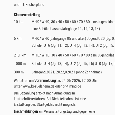
und 1 € Becherpfand
Klasseneinteilung
10 km
MHK / WHK , 30 / 40 / 50 / 60 / 70 / 80 eine Jugendklas
eine Schülerklasse (Jahrgänge 11, 12, 13, 14)
5 km
MHK / WHK (Jahrgänge 05 und älter) Jugend U20 (Jg. 07,
Schüler U16 (Jg. 11, 12), U14 (Jg. 13, 14), U12 (Jg. 15,
21,1 km
MHK / WHK , 30 / 40 / 50 / 60 / 70 / 80 eine Jugendklas
1000 m
Schüler U14 (Jg. 13, 14), U12 (Jg. 15, 16) U10 (Jg. 17, 
300 m
Jahrgang 2021, 2022,02023 (ohne Zeitnahme)
Wir bitten um
Voranmeldung
bis 24.05.2026, 12:00 Uhr
unter www.lg-ruelzheim.de oder br-timing.de
Die Bezahlung erfolgt nach Anmeldung im
Lastschriftverfahren. Bei Nichtteilnahme ist eine
Erstattung des Startgeldes nicht möglich.
Nachmeldungen
am Veranstaltungstag sind gegen eine