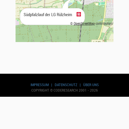
Südpfalzlauf der LG Rülzheim
©
OpenStreetMap
contributors
IMPRESSUM
|
DATENSCHUTZ
|
ÜBER UNS
COPYRIGHT © CODERESEARCH 2001 - 2026