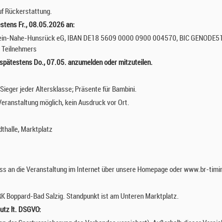
uf Rückerstattung.
estens Fr., 08.05.2026 an:
hein-Nahe-Hunsrück eG, IBAN DE18 5609 0000 0900 004570, BIC GENODE51
 Teilnehmers
 spätestens Do., 07.05. anzumelden oder mitzuteilen.
Sieger jeder Altersklasse; Präsente für Bambini.
eranstaltung möglich, kein Ausdruck vor Ort.
thalle, Marktplatz
uss an die Veranstaltung im Internet über unsere Homepage oder www.br-timing
RK Boppard-Bad Salzig. Standpunkt ist am Unteren Marktplatz.
utz lt. DSGVO: