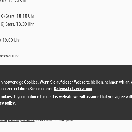
tart: 17.55 Uhr
6) Start:
18.10
Uhr
6) Start: 18.30 Uhr
rt 19.00 Uhr
hreswertung
h notwendige Cookies. Wenn Sie auf dieser Webseite bleiben, nehmen wir an, 
s nutzen erfahren Sie in unserer
Datenschutzerklärung
.
ookies. If you continue to use this website we will assume that you agree wit
cy policy
.
 Marktplatz oder am
dem jeweiligen Start
, Stadthalle, Marktplatz.