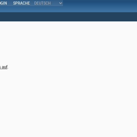
OGIN
SPRACHE
s auf
.