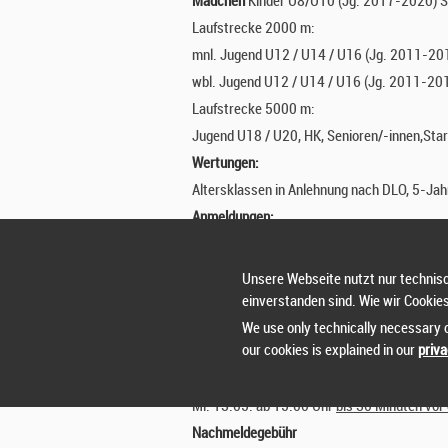
Mädchen
Kinder U8/U10 (Jg. 2017-2020) S
Laufstrecke 2000 m:
mnl. Jugend U12 / U14 / U16 (Jg. 2011-201
wbl. Jugend U12 / U14 / U16 (Jg. 2011-201
Laufstrecke 5000 m:
Jugend U18 / U20, HK, Senioren/-innen,Sta
Wertungen:
Altersklassen in Anlehnung nach DLO, 5-Ja
Anmeldungen:
nur Online bis Donnerstag, den 07.05.2026.
Unsere Webseite nutzt nur technisc
max. Teilnehmerzahl Bambini: 120
einverstanden sind. Wie wir Cookie
Nachmeldungen vor Ort (gegen Gebühr):
We use only technically necessary c
our cookies is explained in our
priva
bis Sonntag, den 10.05.2026 Online
am Di. 12.05. 18-19 Uhr, in der Stadthalle,
Mi. 13.05. ab 15:00 Uhr
bis 30 Minuten vor 
Nachmeldegebühr