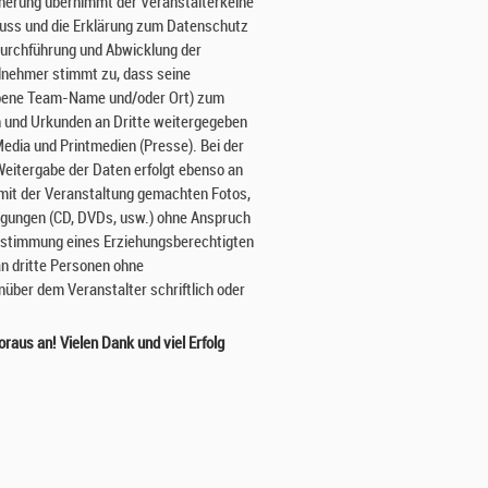
cherung übernimmt der Veranstalterkeine
luss und die Erklärung zum Datenschutz
urchführung und Abwicklung der
ilnehmer stimmt zu, dass seine
gebene Team-Name und/oder Ort) zum
en und Urkunden an Dritte weitergegeben
Media und Printmedien (Presse). Bei der
eitergabe der Daten erfolgt ebenso an
 mit der Veranstaltung gemachten Fotos,
tigungen (CD, DVDs, usw.) ohne Anspruch
 Zustimmung eines Erziehungsberechtigten
an dritte Personen ohne
ber dem Veranstalter schriftlich oder
aus an! Vielen Dank und viel Erfolg