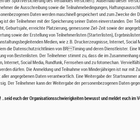
n der Sportversicherung des Verbandes versichert). Außerhalb dieser Versi
ilnehmer die Ausschreibung sowie die Teilnahmebedingungen, Haftungsaussch
rsonenbezogenen Daten werden maschinell gespeichert und zum Zwecke der D
g ist der Teilnehmer mit der Speicherung seiner Daten einverstanden. Der Te
, Geburtsjahr, erreichte Platzierung, gemessene Ziel-Zeit sowie der ange
ung sowie der Erstellung von Teilnehmerlisten (Starterlisten), Ergebnislist
ranstaltungsbegleitenden Medien, wie z.B. Druckerzeugnisse, Internet, Social 
m die Datenschutzrichtlinien von BRTiming und deren Dienstleister. Eine W
llung von Bestenlisten. Der Teilnehmer stimmt zu, dass die im Zusammenhang
, Internet, Social Media, Rundfunk, Fernsehen und zu fotomechan. Vervielfäl
t werden dürfen. Die Anmeldung und Teilnahme von Minderjährigen ist nur mit
keit aller angegebenen Daten verantwortlich. Eine Weitergabe der Startnummer 
ig. Der Teilnehmer kann der Weitergabe der personenbezogenen Daten gegenü
..seid euch der Organisationsschwierigkeiten bewusst und meldet euch im Vor