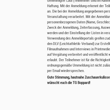
Genehmigter Lauf (Teilnehmer sind im Rahme
Haftung. Mit der Anmeldung erkennt der Te
an. Die bei der Anmeldung angegebenen pe
Veranstaltung verarbeitet. Mit der Anmeldun
personenbezogenen Daten (Name, Geschlecht
Zweck der Anmeldung, Zeiterfassung, Auswert
werden und der Einstellung der Listen in ve
Verwendung des Anmeldeportals greifen zude
den DLV (Leichtathletik-Verband) zur Erste
Filmaufnahmen und Interviews in Printmedien
auf Vergütung verbreitet und veröffentlich
erlaubt. Der Teilnehmer ist für die Richtig
ordnungsgemäße Ummeldung ist nicht zuläss
per Email wiedersprechen.
Gute Stimmung, hautnahe Zuschauerkulisse! 
wünscht euch die TG Boppard!