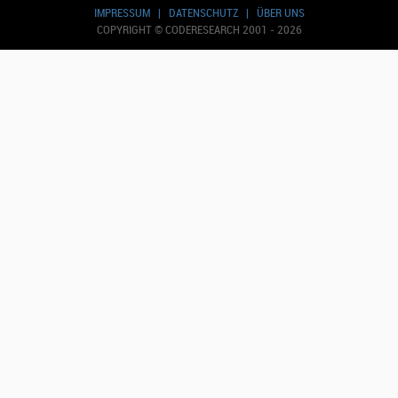
IMPRESSUM
|
DATENSCHUTZ
|
ÜBER UNS
COPYRIGHT © CODERESEARCH 2001 - 2026