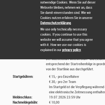
notwendige Cookies. Wenn Sie auf dieser
eigenem Ermessen wechseln. Wird gegen di
Webseite bleiben, nehmen wir an, dass
erfolgt Disqualifikation des Teams.
Sie damit einverstanden sind. Wie wir
Renndauer Einzelfahrer: 1 Stunden
Cookies nutzen erfahren Sie in unserer
Renndauer 2er-Teams: 2 Stunden
Datenschutzerklärung
.
Sieger ist das Team, das in diesem Zeitrah
We use only technically necessary
Runden gefahren hat.
cookies. If you continue to use this
Startordnung:
Der Start des Rennens erfolgt im Massen-S
website we will assume that you agree
Die Startreihenfolge erfolgt nach Auslosung
with it. How we use our cookies is
Freitag vor dem Rennen über www.albgold-
explained in our
privacy policy
.
veröffentlicht. (Startnummernreihenfolge e
Der Massenstart wird im Start- und Zielber
entsprechend der Startreihenfolge in geord
von der Startlinie aus durchgeführt.
Startgebühren:
€ 15,- pro Einzelfahrer
€ 30,- pro 2er Team
Im Startgeld ist die Verpflegung währen
eine elektronische Zeitmessung enthalte
Meldeschluss:
19.07.2026 23:59 Uhr
Nachmeldegebühr:
€ 10,00