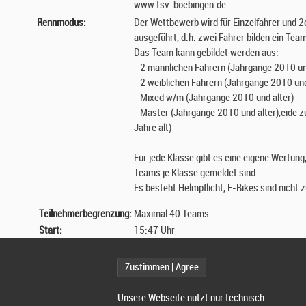
www.tsv-boebingen.de
Rennmodus:
Der Wettbewerb wird für Einzelfahrer und 
ausgeführt, d.h. zwei Fahrer bilden ein Tea
Das Team kann gebildet werden aus:
- 2 männlichen Fahrern (Jahrgänge 2010 un
- 2 weiblichen Fahrern (Jahrgänge 2010 und
- Mixed w/m (Jahrgänge 2010 und älter)
- Master (Jahrgänge 2010 und älter),eide
Jahre alt)
Für jede Klasse gibt es eine eigene Wertung
Teams je Klasse gemeldet sind.
Es besteht Helmpflicht, E-Bikes sind nicht 
Teilnehmerbegrenzung:
Maximal 40 Teams
Start:
15:47 Uhr
Renndauer:
2h MTB Teamrennen Race4all: 2 Stunden
icotek Race (Einzelfahrer): 1 Stunde
Zustimmen | Agree
Reglement:
Während des Rennens muss sich immer ein 
Unsere Webseite nutzt nur technisch
Strecke befinden. Jedes Team kann innerh