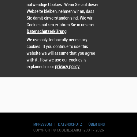
Wählen Sie einen Wettbewerb.
notwendige Cookies. Wenn Sie auf dieser
Webseite bleiben, nehmen wir an, dass
Sie damit einverstanden sind. Wie wir
Cookies nutzen erfahren Sie in unserer
Datenschutzerklärung
.
Suchen
We use only technically necessary
cookies. If you continue to use this
website we will assume that you agree
with it. How we use our cookies is
explained in our
privacy policy
.
IMPRESSUM
|
DATENSCHUTZ
|
ÜBER UNS
COPYRIGHT © CODERESEARCH 2001 - 2026