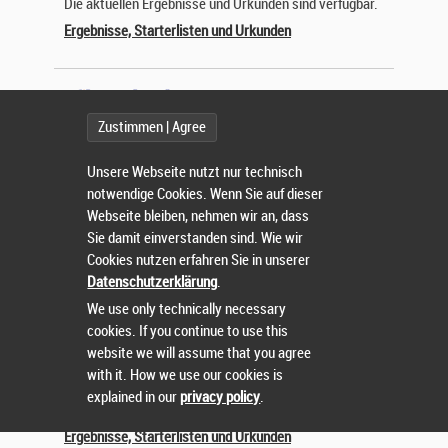
Die aktuellen Ergebnisse und Urkunden sind verfügbar.
Ergebnisse, Starterlisten und Urkunden
Zustimmen | Agree
2H RACE4ALL POWERED BY MAGURA & 1H
ICOTEK RACE
Unsere Webseite nutzt nur technisch
von br-timing, Sa 25 Jul 2026
notwendige Cookies. Wenn Sie auf dieser
Webseite bleiben, nehmen wir an, dass
Die aktuellen Ergebnisse und Urkunden sind verfügbar.
Sie damit einverstanden sind. Wie wir
Ergebnisse, Starterlisten und Urkunden
Cookies nutzen erfahren Sie in unserer
Datenschutzerklärung
.
We use only technically necessary
cookies. If you continue to use this
ALB-GOLD JUNIORS CUP BÖBINGEN
website we will assume that you agree
with it. How we use our cookies is
von br-timing, Sa 25 Jul 2026
explained in our
privacy policy
.
Die aktuellen Ergebnisse und Urkunden sind verfügbar.
Ergebnisse, Starterlisten und Urkunden