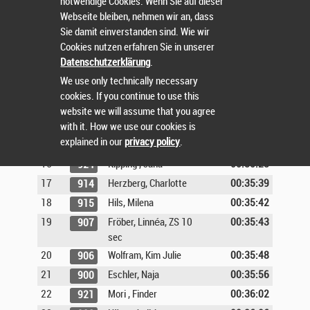
notwendige Cookies. Wenn Sie auf dieser
8
Reckmann, Kjara
00:34:38
903
Webseite bleiben, nehmen wir an, dass
9
Binsteiner, Klara
00:34:38
891
Sie damit einverstanden sind. Wie wir
Cookies nutzen erfahren Sie in unserer
10
Gonschorek, Jette
00:34:47
910
Datenschutzerklärung
.
11
Wichmann, Lena
00:34:47
883
We use only technically necessary
12
Ewald, Greta
00:34:52
912
cookies. If you continue to use this
13
Strein, Nelly
00:35:03
918
website we will assume that you agree
14
Eichholz, Esther
00:35:08
902
with it. How we use our cookies is
explained in our
privacy policy
.
15
Müller Cerqueira, Emma
00:35:15
916
16
Kipping , Jana
00:35:23
924
17
Herzberg, Charlotte
00:35:39
914
18
Hils, Milena
00:35:42
915
19
Fröber, Linnéa, ZS 10
00:35:43
907
sec
20
Wolfram, Kim Julie
00:35:48
906
21
Eschler, Naja
00:35:56
900
22
Mori , Finder
00:36:02
921