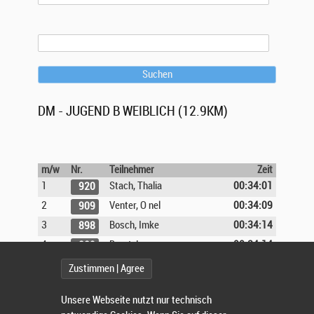
Suchen
DM - JUGEND B WEIBLICH (12.9KM)
m/w
Nr.
Teilnehmer
Zeit
1
Stach, Thalia
00:34:01
920
2
Venter, O nel
00:34:09
909
3
Bosch, Imke
00:34:14
898
4
Borst, Lea
00:34:14
889
5
Herrmann, Finja
00:34:25
894
Zustimmen | Agree
6
Jeschke, Franziska
00:34:25
911
Unsere Webseite nutzt nur technisch
7
Bodenschatz, Julia
00:34:31
897