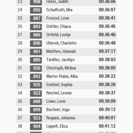
23
Hüter, Judith
00:36:06
908
24
Schaffrath, Mia
00:36:07
895
25
Frenzel, Lene
00:36:41
887
26
Göttler, Chiara
00:36:46
893
27
Ortfeld, Lentje
00:36:46
886
28
Uherek, Charlotte
00:36:48
890
29
Matthes, Hannah
00:37:17
901
30
Tiedtke, Jacklyn
00:38:03
885
31
Christoph, Melina
00:38:05
926
32
Warter Rubio, Alba
00:38:22
892
33
Guthörl, Sophia
00:38:26
925
34
Reichel, Leonie
00:38:37
922
35
Löwe, Lene
00:39:09
888
36
Buchner, Inga
00:39:12
899
37
Regiani, Johanna
00:40:01
923
38
Lippelt, Elisa
00:41:12
904