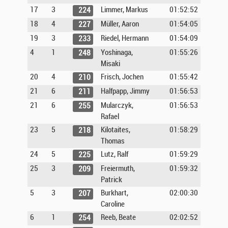
17
3
Limmer, Markus
01:52:52
224
18
4
Müller, Aaron
01:54:05
227
19
3
Riedel, Hermann
01:54:09
233
4
1
Yoshinaga,
01:55:26
248
Misaki
20
4
Frisch, Jochen
01:55:42
210
21
6
Halfpapp, Jimmy
01:56:53
211
21
6
Mularczyk,
01:56:53
255
Rafael
23
5
Kilotaites,
01:58:29
218
Thomas
24
5
Lutz, Ralf
01:59:29
225
25
3
Freiermuth,
01:59:32
209
Patrick
5
3
Burkhart,
02:00:30
207
Caroline
6
1
Reeb, Beate
02:02:52
254