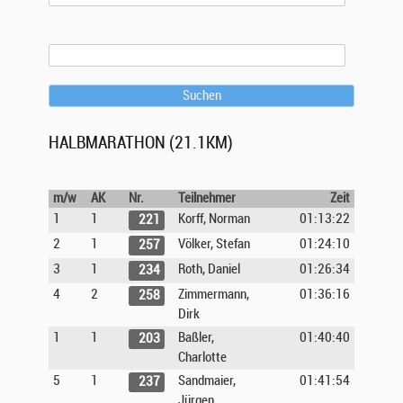
Suchen
HALBMARATHON (21.1KM)
m/w
AK
Nr.
Teilnehmer
Zeit
1
1
Korff, Norman
01:13:22
221
2
1
Völker, Stefan
01:24:10
257
3
1
Roth, Daniel
01:26:34
234
4
2
Zimmermann,
01:36:16
258
Dirk
1
1
Baßler,
01:40:40
203
Charlotte
5
1
Sandmaier,
01:41:54
237
Jürgen