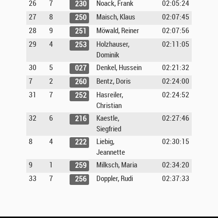
26
7
Noack, Frank
02:05:24
230
27
8
Maisch, Klaus
02:07:45
250
28
9
Möwald, Reiner
02:07:56
251
29
4
Holzhauser,
02:11:05
253
Dominik
30
5
Denkel, Hussein
02:21:32
027
7
2
Bentz, Doris
02:24:00
260
31
7
Hasreiler,
02:24:52
252
Christian
32
6
Kaestle,
02:27:46
216
Siegfried
8
4
Liebig,
02:30:15
222
Jeannette
9
1
Milksch, Maria
02:34:20
259
33
7
Doppler, Rudi
02:37:33
256