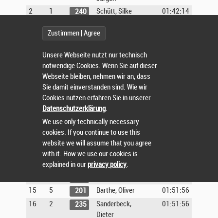
2
1
Schütt, Silke
01:42:14
240
6
2
Müssig, David
01:42:45
228
Zustimmen | Agree
7
1
Jäger, Hans
01:43:16
215
8
2
Pischem,
01:44:01
231
Unsere Webseite nutzt nur technisch
Thomas
notwendige Cookies. Wenn Sie auf dieser
9
3
Liebig,
01:45:11
223
Webseite bleiben, nehmen wir an, dass
Alexander
Sie damit einverstanden sind. Wie wir
Cookies nutzen erfahren Sie in unserer
10
3
Borm, Andreas
01:49:11
205
Datenschutzerklärung
.
3
2
Knipper, Corina
01:49:24
219
We use only technically necessary
11
4
Wagner, Boris
01:49:45
244
cookies. If you continue to use this
11
2
Wichmann,
01:49:45
246
website we will assume that you agree
Christoph
with it. How we use our cookies is
13
5
Prenzel, Nico
01:49:46
232
explained in our
privacy policy
.
14
4
Schmitt, Ralf
01:51:08
239
15
5
Barthe, Oliver
01:51:56
201
16
2
Sanderbeck,
01:51:56
235
Dieter