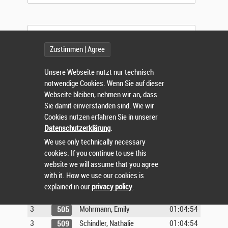
Zustimmen | Agree
Suchen
Unsere Webseite nutzt nur technisch
7,5 KM NORDIC-WALKING (7.5KM)
notwendige Cookies. Wenn Sie auf dieser
Webseite bleiben, nehmen wir an, dass
Sie damit einverstanden sind. Wie wir
m/w
Nr.
Teilnehmer
Zeit
Cookies nutzen erfahren Sie in unserer
1
Bawel, Frank
00:55:10
502
Datenschutzerklärung
.
2
Prenzel, Frank
00:56:39
507
We use only technically necessary
1
Paul, Carmen
01:00:28
517
cookies. If you continue to use this
website we will assume that you agree
3
Pfirrmann, Rolf
01:01:34
506
with it. How we use our cookies is
2
Kuppetz, Susanne
01:04:17
520
explained in our
privacy policy
.
4
Widmann, Jacques
01:04:53
514
3
Mohrmann, Emily
01:04:54
505
3
Schindler, Nathalie
01:04:54
509