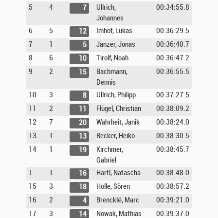
5
4
Ullrich,
00:34:55.8
7
Johannes
6
5
Imhof, Lukas
00:36:29.5
12
7
1
Janzer, Jonas
00:36:40.7
5
8
6
Tirolf, Noah
00:36:47.2
10
9
2
Bachmann,
00:36:55.5
15
Dennis
10
3
Ullrich, Philipp
00:37:27.5
8
11
2
Flügel, Christian
00:38:09.2
11
12
7
Wahrheit, Janik
00:38:24.0
20
13
1
Becker, Heiko
00:38:30.5
13
14
1
Kirchmer,
00:38:45.7
19
Gabriel
1
1
Hartl, Natascha
00:38:48.0
16
15
3
Holle, Sören
00:38:57.2
18
16
2
Brencklé, Marc
00:39:21.0
4
17
3
Nowak, Mathias
00:39:37.0
14