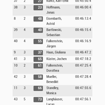
37
2
Kuntz, Karl-Emil
00:45:50.4
27
38
3
Hoffmann,
00:46:00.4
23
Jonas
8
2
Eisenbarth,
00:46:13.4
48
Astrid
39
4
Bartlowski,
00:46:15.4
40
Sebastian
40
4
Falkenstein,
00:46:16.9
55
Jürgen
9
3
Haas, Giuliana
00:46:47.2
37
41
3
Küster, Jochen
00:47:18.2
65
10
2
Falkenstein,
00:47:25.4
61
Dorothea
42
3
Mueller,
00:47:28.4
58
Benedikt
11
3
Standley,
00:47:55.6
66
Monica
43
5
Langhäuser,
00:47:56.1
73
Lucas