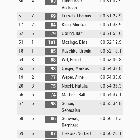
50
4
Hamburger,
00:51:02.9
83
Andreas
51
7
Fritsch, Thomas
00:51:22.9
69
17
2
Klein, Monika
00:51:38.9
84
52
5
Göring, Ralf
00:51:53.6
79
53
1
Mozingo, Elias
00:52:12.9
101
18
1
Raschka, Ursula
00:52:18.1
85
54
8
Will, Bernd
00:53:06.8
88
55
5
Geiger, Markus
00:54:32.8
93
19
2
Weper, Aline
00:54:33.8
77
20
3
Noichl, Natalia
00:54:36.3
75
56
6
Matheis, Ralf
00:54:37.1
74
57
6
Schön,
00:55:34.8
98
Sebastian
58
5
Schwaab,
00:56:11.3
86
Bernhard
59
6
Piekorz, Norbert
00:56:26.1
87