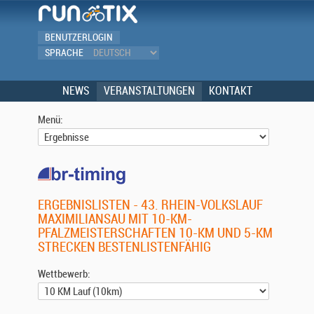
BENUTZERLOGIN
SPRACHE
NEWS
VERANSTALTUNGEN
KONTAKT
Menü:
ERGEBNISLISTEN - 43. RHEIN-VOLKSLAUF
MAXIMILIANSAU MIT 10-KM-
PFALZMEISTERSCHAFTEN 10-KM UND 5-KM
STRECKEN BESTENLISTENFÄHIG
Wettbewerb: