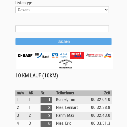
Listentyp:
Suchen
10 KM LAUF (10KM)
m/w
AK
Nr.
Teilnehmer
Zeit
1
1
Könnel, Tim
00:32:04.0
1
2
1
Nies, Lennart
00:32:38.8
3
3
2
Rahm, Max
00:32:43.0
2
4
3
Nies, Eric
00:33:51.3
6