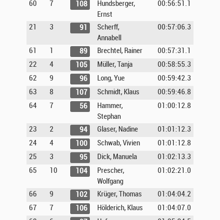
60
7
Hundsberger,
00:56:51.1
108
Ernst
21
3
Scherff,
00:57:06.3
91
Annabell
61
1
Brechtel, Rainer
00:57:31.1
89
22
4
Müller, Tanja
00:58:55.3
105
62
9
Long, Yue
00:59:42.3
96
63
8
Schmidt, Klaus
00:59:46.8
107
64
7
Hammer,
01:00:12.8
56
Stephan
23
2
Glaser, Nadine
01:01:12.3
94
24
4
Schwab, Vivien
01:01:12.8
100
25
3
Dick, Manuela
01:02:13.3
95
65
10
Prescher,
01:02:21.0
104
Wolfgang
66
9
Krüger, Thomas
01:04:04.2
102
67
7
Hölderich, Klaus
01:04:07.0
106