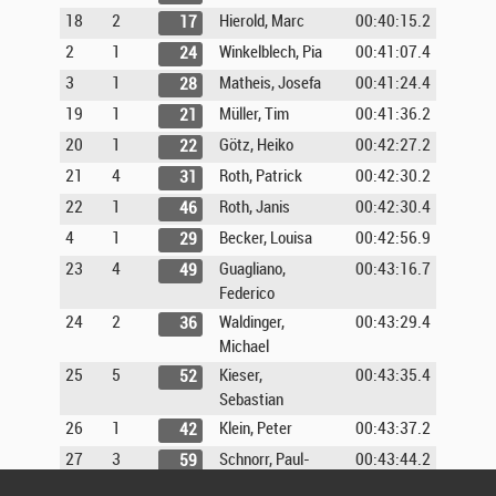
18
2
Hierold, Marc
00:40:15.2
17
2
1
Winkelblech, Pia
00:41:07.4
24
3
1
Matheis, Josefa
00:41:24.4
28
19
1
Müller, Tim
00:41:36.2
21
20
1
Götz, Heiko
00:42:27.2
22
21
4
Roth, Patrick
00:42:30.2
31
22
1
Roth, Janis
00:42:30.4
46
4
1
Becker, Louisa
00:42:56.9
29
23
4
Guagliano,
00:43:16.7
49
Federico
24
2
Waldinger,
00:43:29.4
36
Michael
25
5
Kieser,
00:43:35.4
52
Sebastian
26
1
Klein, Peter
00:43:37.2
42
27
3
Schnorr, Paul-
00:43:44.2
59
Ludwig