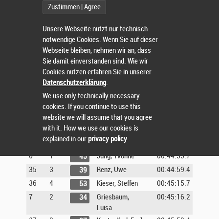
Zustimmen | Agree
28
1
Eberle, Hans
00:44:01.2
41
Michael
Unsere Webseite nutzt nur technisch
29
1
Dr. Dambach,
00:44:16.2
26
notwendige Cookies. Wenn Sie auf dieser
Thomas
Webseite bleiben, nehmen wir an, dass
30
1
Böttcher,
00:44:16.7
33
Sie damit einverstanden sind. Wie wir
Andreas
Cookies nutzen erfahren Sie in unserer
31
2
Huber, Thomas
00:44:22.4
50
Datenschutzerklärung
.
32
2
Morgenstern,
00:44:24.2
43
We use only technically necessary
Kai
cookies. If you continue to use this
33
5
Tica, Nemanja
00:44:27.7
54
website we will assume that you agree
with it. How we use our cookies is
34
2
Borell, Manfred
00:44:34.9
47
explained in our
privacy policy
.
5
1
Ullrich, Susanne
00:44:54.2
44
6
1
Jung, Yvonne
00:44:55.7
45
35
3
Renz, Uwe
00:44:59.4
39
36
4
Kieser, Steffen
00:45:15.7
53
7
2
Griesbaum,
00:45:16.2
34
Luisa