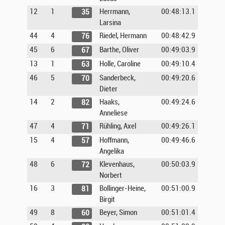
12
1
Herrmann,
00:48:13.1
35
Larsina
44
4
Riedel, Hermann
00:48:42.9
76
45
6
Barthe, Oliver
00:49:03.9
67
13
1
Holle, Caroline
00:49:10.4
63
46
5
Sanderbeck,
00:49:20.6
70
Dieter
14
2
Haaks,
00:49:24.6
82
Anneliese
47
4
Rühling, Axel
00:49:26.1
71
15
4
Hoffmann,
00:49:46.6
57
Angelika
48
6
Klevenhaus,
00:50:03.9
72
Norbert
16
3
Bollinger-Heine,
00:51:00.9
81
Birgit
49
8
Beyer, Simon
00:51:01.4
60