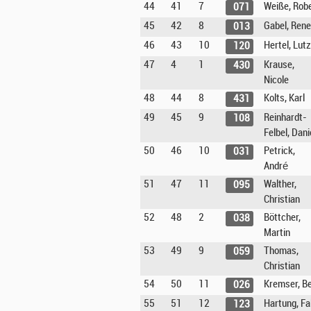
44
41
7
Weiße, Rob
071
45
42
8
Gabel, Rene
013
46
43
10
Hertel, Lutz
120
47
4
1
Krause,
430
Nicole
48
44
8
Kolts, Karl
431
49
45
9
Reinhardt-
108
Felbel, Dani
50
46
10
Petrick,
031
André
51
47
11
Walther,
095
Christian
52
48
2
Böttcher,
038
Martin
53
49
9
Thomas,
059
Christian
54
50
11
Kremser, Be
026
55
51
12
Hartung, Fa
123