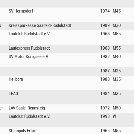
SV Hermsdorf
1974
M45
x
Kreissparkasse Saalfeld-Rudolstadt
1989
M30
Laufclub Rudolstadt e.V.
1968
M55
Laufexpress Rudolstadt
1968
M55
SV Motor Königsee e.V.
1982
M40
1987
M35
Hellborn
1988
M35
TEAG
1984
M35
er
LAV Saale-Rennsteig
1972
M50
Laufclub Rudolstadt e.V.
1998
W
SC Impuls Erfurt
1965
M55