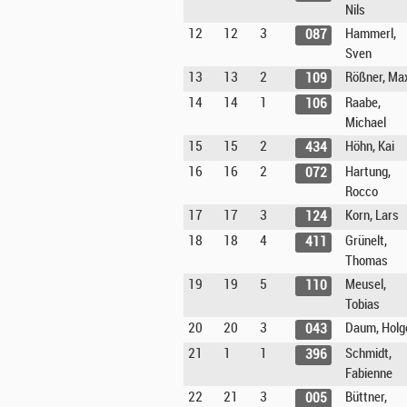
Nils
12
12
3
Hammerl,
087
Sven
13
13
2
Rößner, Ma
109
14
14
1
Raabe,
106
Michael
15
15
2
Höhn, Kai
434
16
16
2
Hartung,
072
Rocco
17
17
3
Korn, Lars
124
18
18
4
Grünelt,
411
Thomas
19
19
5
Meusel,
110
Tobias
20
20
3
Daum, Holg
043
21
1
1
Schmidt,
396
Fabienne
22
21
3
Büttner,
005