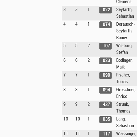
Clemens
3
3
1
Seyfarth,
022
Sebastian
4
4
1
Dorausch-
074
Seyfarth,
Ronny
5
5
2
Wilsburg,
107
Stefan
6
6
2
Bodinger,
023
Maik
7
7
1
Fischer,
090
Tobias
8
8
1
Gröschner,
094
Enrico
9
9
2
Strunk,
437
Thomas
10
10
1
Lang,
035
Sebastian
11
11
1
Weissinger,
117