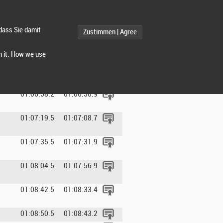
01:05:34.0
01:05:30.2
dass Sie damit
Zustimmen | Agree
01:05:51.7
01:05:35.1
h it. How we use
01:05:47.5
01:05:40.4
01:06:31.2
01:06:11.1
01:06:58.2
01:06:50.9
01:07:19.5
01:07:08.7
01:07:35.5
01:07:31.9
01:08:04.5
01:07:56.9
01:08:42.5
01:08:33.4
01:08:50.5
01:08:43.2