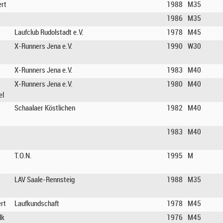
ert
1988
M35
1986
M35
Laufclub Rudolstadt e.V.
1978
M45
X-Runners Jena e.V.
1990
W30
X-Runners Jena e.V.
1983
M40
X-Runners Jena e.V.
1980
M40
el
Schaalaer Köstlichen
1982
M40
1983
M40
T.O.N.
1995
M
LAV Saale-Rennsteig
1988
M35
rt
Laufkundschaft
1978
M45
lk
1976
M45