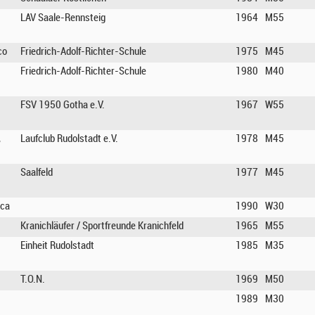
LAV Saale-Rennsteig
1964
M55
co
Friedrich-Adolf-Richter-Schule
1975
M45
Friedrich-Adolf-Richter-Schule
1980
M40
FSV 1950 Gotha e.V.
1967
W55
,
Laufclub Rudolstadt e.V.
1978
M45
Saalfeld
1977
M45
ica
1990
W30
Kranichläufer / Sportfreunde Kranichfeld
1965
M55
Einheit Rudolstadt
1985
M35
T.O.N.
1969
M50
1989
M30