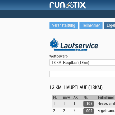
Veranstaltung
Teilnehmer
Erge
Wettbewerb:
13 KM: HAUPTLAUF (13KM)
Pl.
m/w
AK
Nr.
Teilnehmer
1
1
1
Hesse, Emil
102
2
2
2
Engelmann,
002