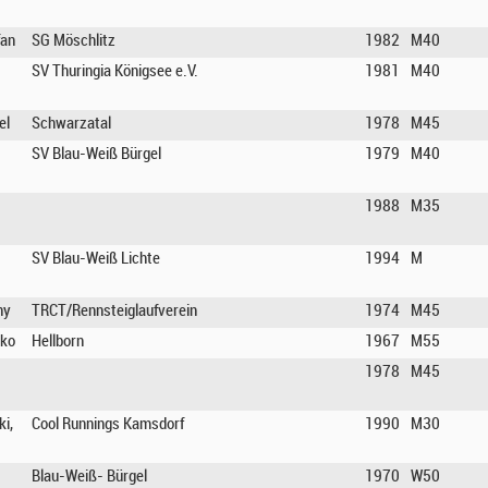
fan
SG Möschlitz
1982
M40
SV Thuringia Königsee e.V.
1981
M40
el
Schwarzatal
1978
M45
SV Blau-Weiß Bürgel
1979
M40
1988
M35
SV Blau-Weiß Lichte
1994
M
ny
TRCT/Rennsteiglaufverein
1974
M45
iko
Hellborn
1967
M55
1978
M45
i,
Cool Runnings Kamsdorf
1990
M30
Blau-Weiß- Bürgel
1970
W50