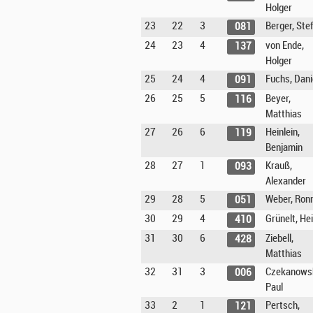
Holger
23
22
3
Berger, Ste
081
24
23
4
von Ende,
137
Holger
25
24
4
Fuchs, Dani
091
26
25
5
Beyer,
116
Matthias
27
26
6
Heinlein,
119
Benjamin
28
27
1
Krauß,
093
Alexander
29
28
5
Weber, Ron
051
30
29
4
Grünelt, He
410
31
30
6
Ziebell,
428
Matthias
32
31
3
Czekanowsk
006
Paul
33
2
1
Pertsch,
121