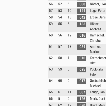
56
52
5
Nöther, Uw
008
57
53
10
Luge, Peter
144
58
54
13
Erbse, Jens
042
59
55
6
Höhne,
133
Andreas
60
56
12
Hantschel,
016
Christian
61
57
13
Amthor,
034
Markus
62
58
1
Kretschmer
076
Olaf
63
59
3
Poblotzki,
025
Felix
64
60
2
Gottschlich
017
Michael
65
61
11
Lange, Jan
007
66
5
2
Merk, Dorit
126
67
62
12
Brühl, Maik
030