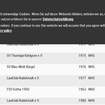
SV Blau-Weiß Bürgel
1968
M55
h notwendige Cookies. Wenn Sie auf dieser Webseite bleiben, nehmen wir an, 
s nutzen erfahren Sie in unserer
Datenschutzerklärung
.
rs
JIE
1983
M40
ookies. If you continue to use this website we will assume that you agree wit
1990
M30
cy policy
.
Betreuungsbüro Schneider
1973
M50
Laufclub Rudolstadt e.V.
1977
M45
SV Thuringia Königsee e.V.
1975
M45
SV Blau-Weiß Bürgel
1976
W45
Laufclub Rudolstadt e.V.
1977
M45
,
FSV Gotha 1950
1963
M60
k
Laufclub Rudolstadt e.V.
1980
M40