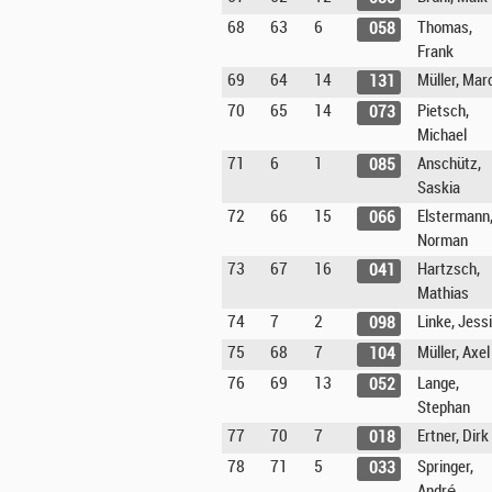
68
63
6
Thomas,
058
Frank
69
64
14
Müller, Mar
131
70
65
14
Pietsch,
073
Michael
71
6
1
Anschütz,
085
Saskia
72
66
15
Elstermann
066
Norman
73
67
16
Hartzsch,
041
Mathias
74
7
2
Linke, Jess
098
75
68
7
Müller, Axel
104
76
69
13
Lange,
052
Stephan
77
70
7
Ertner, Dirk
018
78
71
5
Springer,
033
André