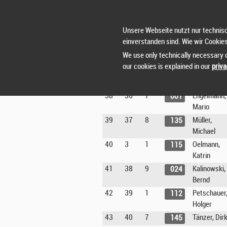
Janett
34
32
5
Glaßer,
143
Andreas
Unsere Webseite nutzt nur technisc
einverstanden sind. Wie wir Cookie
35
33
6
Freiherr, La
148
We use only technically necessary c
36
34
4
Raabe, Bert
421
our cookies is explained in our
priva
37
35
4
Schneider,
036
Jörg
38
36
7
Engelmann,
001
Mario
39
37
8
Müller,
135
Michael
40
3
1
Oelmann,
115
Katrin
41
38
9
Kalinowski,
024
Bernd
42
39
1
Petschauer
112
Holger
43
40
7
Tänzer, Dir
145