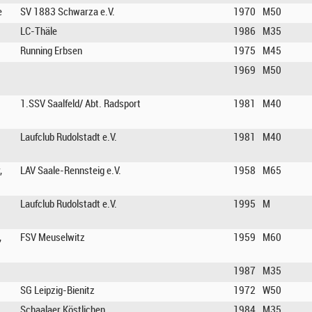
e
SV 1883 Schwarza e.V.
1970
M50
LC-Thäle
1986
M35
Running Erbsen
1975
M45
1969
M50
1.SSV Saalfeld/ Abt. Radsport
1981
M40
Laufclub Rudolstadt e.V.
1981
M40
,
LAV Saale-Rennsteig e.V.
1958
M65
Laufclub Rudolstadt e.V.
1995
M
,
FSV Meuselwitz
1959
M60
1987
M35
SG Leipzig-Bienitz
1972
W50
Schaalaer Köstlichen
1984
M35