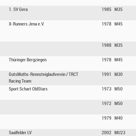
1. SV Gera
1985
M35
X-Runners Jena e.V.
1978
M45
1988
M35
Thüringer Bergziegen
1978
M45
GutsMuths-Rennsteiglaufverein / TRCT
1991
M30
Racing Team
Sport Schart OldStars
1973
M50
1972
M50
1979
M40
Saalfelder LV
2002
MU23