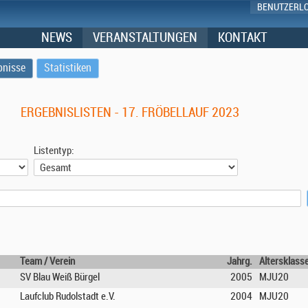
BENUTZERL
NEWS
VERANSTALTUNGEN
KONTAKT
bnisse
Statistiken
ERGEBNISLISTEN - 17. FRÖBELLAUF 2023
Listentyp:
Team / Verein
Jahrg.
Altersklass
SV Blau Weiß Bürgel
2005
MJU20
Laufclub Rudolstadt e.V.
2004
MJU20