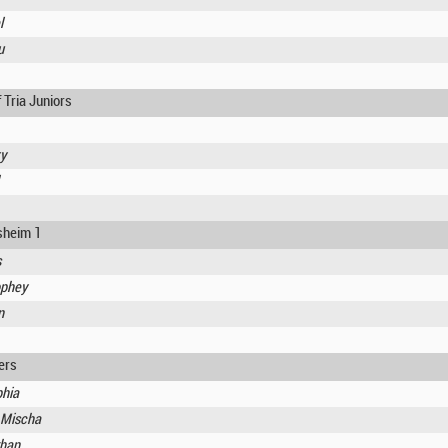
l
u
Tria Juniors
y
sheim 1
s
ophey
n
ers
phia
, Mischa
than