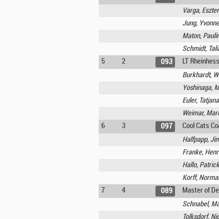
Varga, Eszter
Jung, Yvonn
Maton, Pauli
Schmidt, Tal
5
2
LT Rheinhess
093
Burkhardt, W
Yoshinaga, M
Euler, Tatjana
Weimar, Mar
6
3
Cool Cats Co
097
Halfpapp, J
Franke, Henr
Hallo, Patric
Korff, Norma
7
4
Master of D
089
Schnabel, Ma
Tolksdorf, Ni