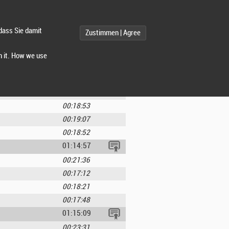
01:14:17
00:26:50
dass Sie damit
Zustimmen | Agree
00:14:49
00:16:35
h it. How we use
00:16:02
01:14:50
00:17:55
00:18:53
00:19:07
00:18:52
01:14:57
00:21:36
00:17:12
00:18:21
00:17:48
01:15:09
00:23:31