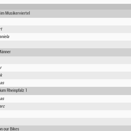
im Musikerviertel
rt
aniela
Männer
r
nk
eas
dium Rheinpfalz 1
eas
arc
on our Bikes