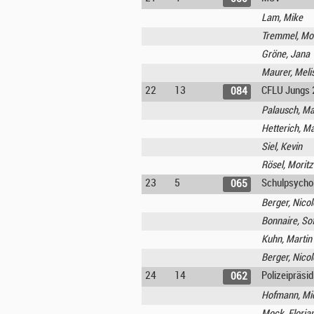
Lam, Mike
Tremmel, Mor
Gröne, Jana
Maurer, Meli
22
13
CFLU Jungs 
084
Palausch, M
Hetterich, M
Siel, Kevin
Rösel, Moritz
23
5
Schulpsychol
065
Berger, Nicol
Bonnaire, Sof
Kuhn, Martin
Berger, Nicol
24
14
Polizeipräsi
062
Hofmann, Mi
Mock, Floria