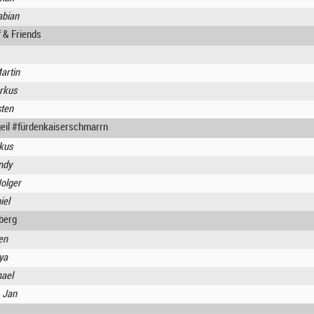
abian
 & Friends
artin
rkus
sten
geil #fürdenkaiserschmarrn
rkus
ndy
olger
iel
berg
en
ya
hael
, Jan