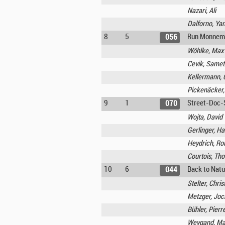
Nazari, Ali
Dalforno, Ya
8
5
Run Monnem
056
Wöhlke, Max
Cevik, Samet
Kellermann, C
Pickenäcker,
9
1
Street-Doc-
070
Wojta, David
Gerlinger, H
Heydrich, Rol
Courtois, Tho
10
6
Back to Natu
044
Stelter, Chris
Metzger, Jo
Bühler, Pierr
Weygand, Ma