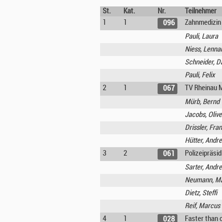
St.
Kat.
Nr.
Teilnehmer
1
1
Zahnmedizin 
096
Pauli, Laura
Niess, Lenna
Schneider, D
Pauli, Felix
2
1
TV Rheinau 
067
Mürb, Bernd
Jacobs, Olive
Drissler, Fra
Hütter, Andr
3
2
Polizeipräsi
061
Sarter, Andr
Neumann, M
Dietz, Steffi
Reif, Marcus
4
1
Faster than 
028