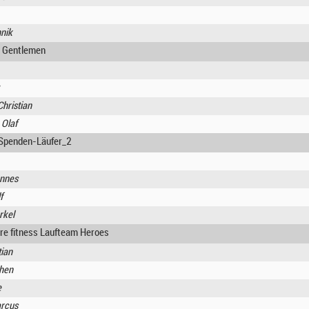
nnik
 Gentlemen
hristian
 Olaf
Spenden-Läufer_2
annes
f
rkel
re fitness Laufteam Heroes
tian
chen
e
rcus