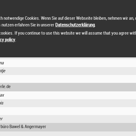
riginals
ophie
h notwendige Cookies. Wenn Sie auf dieser Webseite bleiben, nehmen wir an, 
icia
s nutzen erfahren Sie in unserer
Datenschutzerklärung
.
oritz
ookies. If you continue to use this website we will assume that you agree wit
lentin
cy policy
.
rauen
ina
tje
rle.de
ax
is
er
urbüro Bawel & Angermayer