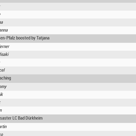
e
na
ianna
en-Pfalz boosted by Tatjana
erner
isaki
cel
aching
immy
ik
k
n
esaster LC Bad Dürkheim
rtin
co