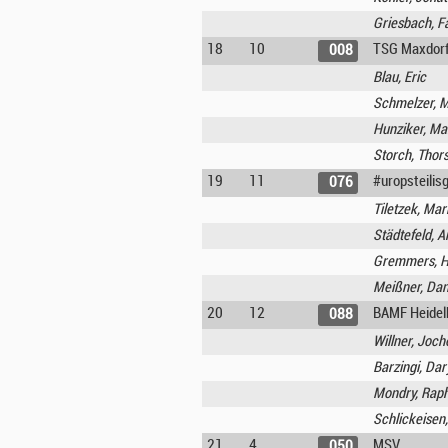
Griesbach, F
18
10
TSG Maxdorf
008
Blau, Eric
Schmelzer, M
Hunziker, Ma
Storch, Thor
19
11
#uropsteilis
076
Tiletzek, Ma
Städtefeld, A
Gremmers, H
Meißner, Dan
20
12
BAMF Heidel
088
Willner, Joch
Barzingi, Dar
Mondry, Rap
Schlickeisen
21
4
MSV
050