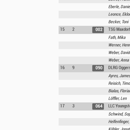
Eberle, Danie
Leonce, Eklo
Becker, Toni
15
2
TSG Maxdorf 
002
Fath, Mika
Werner, Henr
Weber, David
Weber, Anna
16
9
DLRG Ogger
090
Ayres, Jame
Reisich, Tim
Bialas, Floria
Löffler, Len
17
3
LLC Youngst
064
Schwind, So
Helfenfinger
Köhler, Jona