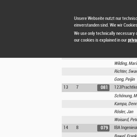
11
3
KOSSMANN O
030
Kossmann, S
Unsere Webseite nutzt nur technisc
Kossmann, Al
einverstanden sind. Wie wir Cookie
Kossmann, M
We use only technically necessary c
Kossmann, Va
our cookies is explained in our
priva
12
2
TV rheinau F
066
Peitz, Regina
Wilding, Mar
Richter, Swan
Gong, Peijin
13
7
123Prachtke
081
Schönung, M
Kampa, Denn
Rösler, Jan
Woisard, Pet
14
8
IBA Ingenie
079
Bawel, Frank