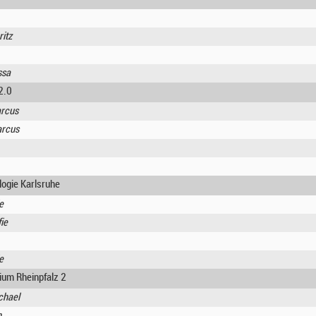
itz
ssa
2.0
arcus
arcus
ogie Karlsruhe
e
ie
e
dium Rheinpfalz 2
chael
n