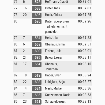
76
6
Hoffmann, Claudi
00:37:01
523
77
16
Kiefer, Ines
00:37:03
588
78
20
Hock, Chiara
00:37:25
696
80
1
Daten überprüfen!,
00:37:26
636
Teilnehmer nicht
gemeldet,
79
7
Held, Ulla
00:37:33
584
80
6
Obenaus, Irma
00:37:51
663
81
2
Frohne, Jule
00:38:01
690
82
21
Balog, Laura
00:38:11
576
81
17
Obenaus,
00:38:15
664
Jonathan
82
18
Hager, Sven
00:38:24
519
83
22
Lobigkeit, Anja
00:38:27
693
84
14
Merk, Maike
00:38:36
524
85
7
Gunzelmann, Karin
00:38:53
585
86
23
Schaufelberger,
00:39:13
521