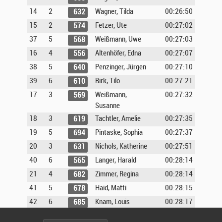
14
2
Wagner, Tilda
00:26:50
632
15
2
Fetzer, Ute
00:27:02
574
37
5
Weißmann, Uwe
00:27:03
568
16
4
Altenhöfer, Edna
00:27:07
556
38
5
Penzinger, Jürgen
00:27:10
640
39
6
Birk, Tilo
00:27:21
610
17
3
Weißmann,
00:27:32
569
Susanne
18
3
Tachtler, Amelie
00:27:35
619
19
5
Pintaske, Sophia
00:27:37
694
20
3
Nichols, Katherine
00:27:51
631
40
6
Langer, Harald
00:28:14
565
21
4
Zimmer, Regina
00:28:14
682
41
5
Haid, Matti
00:28:15
678
42
6
Knam, Louis
00:28:17
685
43
3
Knam, Noah
00:28:18
686