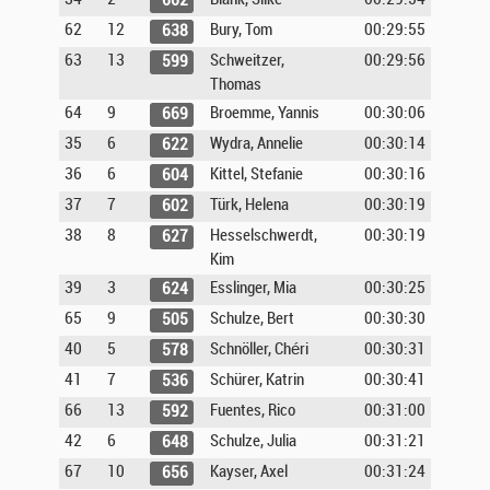
662
62
12
Bury, Tom
00:29:55
638
63
13
Schweitzer,
00:29:56
599
Thomas
64
9
Broemme, Yannis
00:30:06
669
35
6
Wydra, Annelie
00:30:14
622
36
6
Kittel, Stefanie
00:30:16
604
37
7
Türk, Helena
00:30:19
602
38
8
Hesselschwerdt,
00:30:19
627
Kim
39
3
Esslinger, Mia
00:30:25
624
65
9
Schulze, Bert
00:30:30
505
40
5
Schnöller, Chéri
00:30:31
578
41
7
Schürer, Katrin
00:30:41
536
66
13
Fuentes, Rico
00:31:00
592
42
6
Schulze, Julia
00:31:21
648
67
10
Kayser, Axel
00:31:24
656