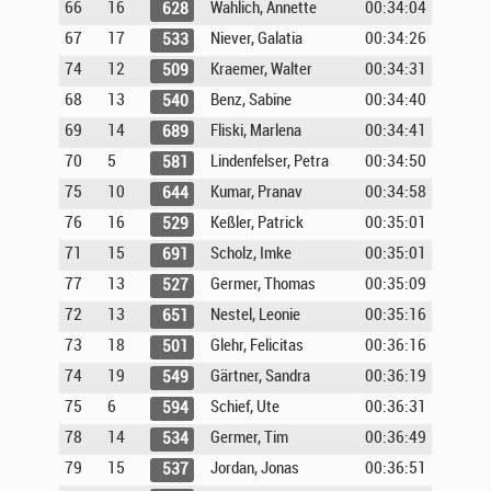
66
16
Wahlich, Annette
00:34:04
628
67
17
Niever, Galatia
00:34:26
533
74
12
Kraemer, Walter
00:34:31
509
68
13
Benz, Sabine
00:34:40
540
69
14
Fliski, Marlena
00:34:41
689
70
5
Lindenfelser, Petra
00:34:50
581
75
10
Kumar, Pranav
00:34:58
644
76
16
Keßler, Patrick
00:35:01
529
71
15
Scholz, Imke
00:35:01
691
77
13
Germer, Thomas
00:35:09
527
72
13
Nestel, Leonie
00:35:16
651
73
18
Glehr, Felicitas
00:36:16
501
74
19
Gärtner, Sandra
00:36:19
549
75
6
Schief, Ute
00:36:31
594
78
14
Germer, Tim
00:36:49
534
79
15
Jordan, Jonas
00:36:51
537