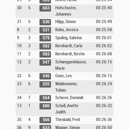
520
30
5
Hofschuster,
00:25:40
603
Johannes
31
5
Hilpp, Simon
00:25:49
530
8
2
Kuhn, Jessica
00:25:58
531
9
3
Spuling, Sabrina
00:26:01
579
10
3
Bernhardt, Carla
00:26:02
582
11
2
Bernhardt, Kirstin
00:26:08
583
12
2
Schweppenhäuser,
00:26:15
547
Marie
32
6
Ganz, Leo
00:26:15
546
33
6
Waldenmeier,
00:26:24
555
Tobias
34
7
Scherer, Dominik
00:26:26
554
13
1
Scholl, Anette
00:26:32
680
Judith
35
4
Theobald, Fred
00:26:36
566
36
9
Wagner, Simon
00:26:50
633