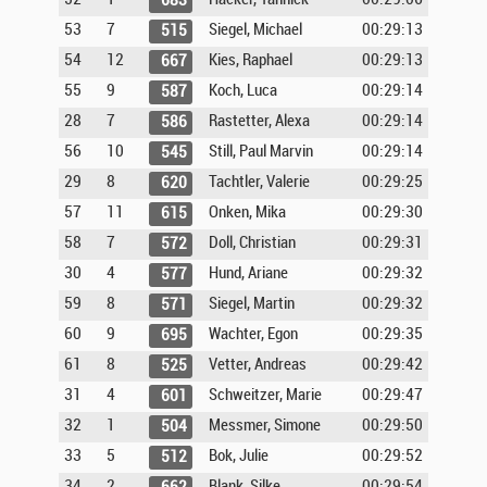
683
53
7
Siegel, Michael
00:29:13
515
54
12
Kies, Raphael
00:29:13
667
55
9
Koch, Luca
00:29:14
587
28
7
Rastetter, Alexa
00:29:14
586
56
10
Still, Paul Marvin
00:29:14
545
29
8
Tachtler, Valerie
00:29:25
620
57
11
Onken, Mika
00:29:30
615
58
7
Doll, Christian
00:29:31
572
30
4
Hund, Ariane
00:29:32
577
59
8
Siegel, Martin
00:29:32
571
60
9
Wachter, Egon
00:29:35
695
61
8
Vetter, Andreas
00:29:42
525
31
4
Schweitzer, Marie
00:29:47
601
32
1
Messmer, Simone
00:29:50
504
33
5
Bok, Julie
00:29:52
512
34
2
Blank, Silke
00:29:54