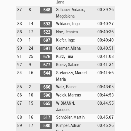
Jana
87
8
Schauer-Vidacic,
00:39:26
548
Magdalena
83
14
Wildauer, Ingo
00:40:27
593
88
17
Noe, Jessica
00:40:36
522
89
1
Kiefer, Inge
00:40:40
697
90
24
Germer, Alisha
00:40:51
591
91
25
Kürz, Tina
00:41:08
676
92
9
Kuerz, Sabine
00:41:34
677
84
16
Stefanizzi, Marcel
00:41:56
544
Maria
85
2
Walz, Rainer
00:43:05
666
86
10
Weick, Marcus
00:44:53
596
87
15
WIDMANN,
00:44:55
665
Jacques
88
16
Schnöller, Martin
00:45:07
517
89
17
Klimper, Adrian
00:45:26
580