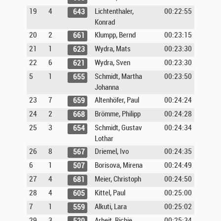
19
4
Lichtenthaler,
00:22:55
643
Konrad
20
2
Klumpp, Bernd
00:23:15
661
21
1
Wydra, Mats
00:23:30
623
22
6
Wydra, Sven
00:23:30
621
5
1
Schmidt, Martha
00:23:50
655
Johanna
23
7
Altenhöfer, Paul
00:24:24
659
24
2
Brömme, Philipp
00:24:28
668
25
3
Schmidt, Gustav
00:24:34
654
Lothar
26
8
Driemel, Ivo
00:24:35
567
6
1
Borisova, Mirena
00:24:49
507
27
4
Meier, Christoph
00:24:50
681
28
4
Kittel, Paul
00:25:00
605
7
1
Alkuti, Lara
00:25:02
559
29
3
Arheit, Richie
00:25:34