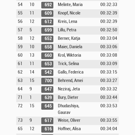
54
10
Melinte, Maria
00:32:33
692
55
11
Knopf, Nicole
00:32:39
609
56
12
Kreis, Lena
00:32:39
612
57
5
Lillu, Petra
00:32:50
699
58
12
Berner, Katja
00:33:04
652
59
10
Maier, Daniela
00:33:06
658
60
13
Krol, Wiktoria
00:33:08
660
61
11
Trick, Selina
00:33:09
653
62
14
Gallo, Federica
00:33:15
542
63
15
Behrend, Amei
00:33:27
700
64
9
Neziraj, Jeta
00:33:32
647
71
1
Bury, Dieter
00:33:44
639
72
15
Dhudashiya,
00:33:53
645
Gaurav
73
9
Weise, Oliver
00:33:55
617
65
12
Hoffner, Alisa
00:34:04
616