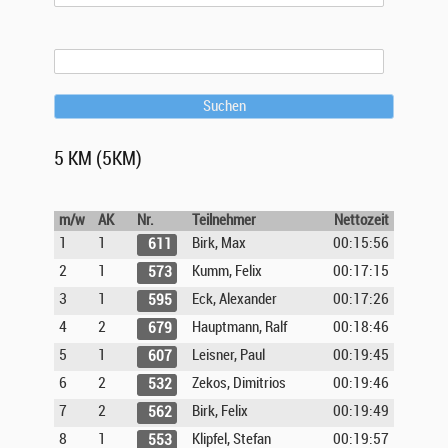
Suchen
5 KM (5KM)
m/w
AK
Nr.
Teilnehmer
Nettozeit
1
1
Birk, Max
00:15:56
611
2
1
Kumm, Felix
00:17:15
573
3
1
Eck, Alexander
00:17:26
595
4
2
Hauptmann, Ralf
00:18:46
679
5
1
Leisner, Paul
00:19:45
607
6
2
Zekos, Dimitrios
00:19:46
532
7
2
Birk, Felix
00:19:49
562
8
1
Klipfel, Stefan
00:19:57
553