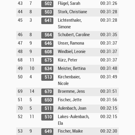
43
7
Flügel, Sarah
00:31:26
502
44
8
Stork, Christiane
00:31:28
503
45
3
Lichtenthaler,
00:31:28
641
Simone
46
8
Schubert, Caroline
00:31:35
564
47
9
Unser, Ramona
00:31:37
646
48
9
Windbiel, Leonie
00:31:37
608
68
11
Kürz, Peter
00:31:37
675
49
10
Meister, Bettina
00:31:48
634
50
4
Kirchenbaier,
00:31:49
513
Nicole
69
14
Broemme, Jens
00:31:51
670
51
5
Fischer, Jette
00:31:56
650
70
5
Aulenbach, Joan
00:32:15
511
52
11
Lakes-Aulenbach,
00:32:15
510
Ela
53
9
Fischer, Maike
00:32:30
649