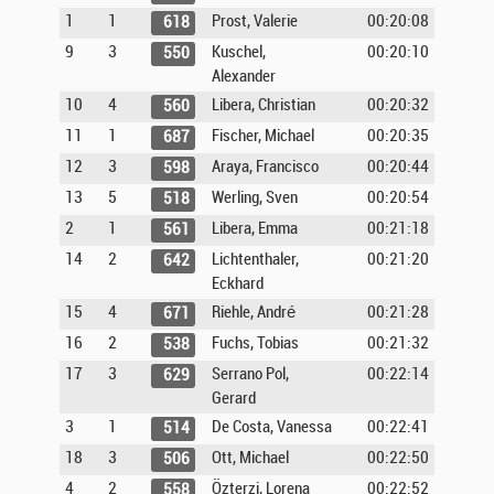
1
1
Prost, Valerie
00:20:08
618
9
3
Kuschel,
00:20:10
550
Alexander
10
4
Libera, Christian
00:20:32
560
11
1
Fischer, Michael
00:20:35
687
12
3
Araya, Francisco
00:20:44
598
13
5
Werling, Sven
00:20:54
518
2
1
Libera, Emma
00:21:18
561
14
2
Lichtenthaler,
00:21:20
642
Eckhard
15
4
Riehle, André
00:21:28
671
16
2
Fuchs, Tobias
00:21:32
538
17
3
Serrano Pol,
00:22:14
629
Gerard
3
1
De Costa, Vanessa
00:22:41
514
18
3
Ott, Michael
00:22:50
506
4
2
Özterzi, Lorena
00:22:52
558