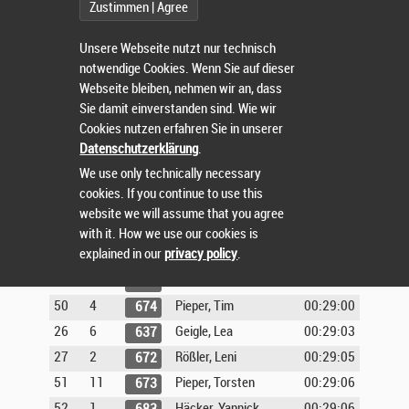
Zustimmen | Agree
44
7
Kinnunen, Emil
00:28:20
543
Bela
Unsere Webseite nutzt nur technisch
45
8
Leuthner, Carsten
00:28:25
626
notwendige Cookies. Wenn Sie auf dieser
46
10
Knam, Christian
00:28:29
684
Webseite bleiben, nehmen wir an, dass
22
3
Kittel, Leni
00:28:35
Sie damit einverstanden sind. Wie wir
606
Cookies nutzen erfahren Sie in unserer
23
4
Krais, Giulia
00:28:39
575
Datenschutzerklärung
.
24
5
Tugay, Anna
00:28:41
614
We use only technically necessary
47
8
Kirchgeßner, Jan
00:28:43
613
cookies. If you continue to use this
48
7
Schaarschmidt,
00:28:48
570
website we will assume that you agree
Till
with it. How we use our cookies is
explained in our
privacy policy
.
49
8
Lomuscio, Matteo
00:28:55
657
25
4
Leibold, Hannah
00:28:59
541
50
4
Pieper, Tim
00:29:00
674
26
6
Geigle, Lea
00:29:03
637
27
2
Rößler, Leni
00:29:05
672
51
11
Pieper, Torsten
00:29:06
673
52
1
Häcker, Yannick
00:29:06