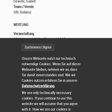
Gewehr, Isabell
Team / Verein
SRL Koblenz
WERTUNG
Veranstaltung
35. Sebamed Mailauf Boppard 2023
Wettbewerb
Zustimmen | Agree
5000 m
Teilnehmer im Ziel
Unsere Webseite nutzt nur technisch
238
notwendige Cookies. Wenn Sie auf dieser
Nettozeit
Webseite bleiben, nehmen wir an, dass
00:17:19.4
Sie damit einverstanden sind. Wie wir
Platz Gesamt
Cookies nutzen erfahren Sie in unserer
12
Datenschutzerklärung
.
Platz Geschlecht
We use only technically necessary
1
cookies. If you continue to use this
Platz Altersklasse
website we will assume that you agree
1 (HKW)
with it. How we use our cookies is