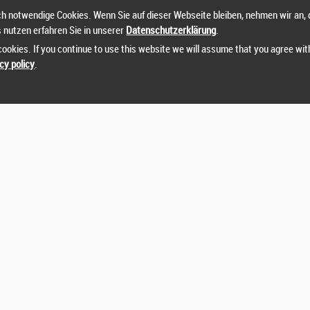
zername
oder
Passwort
vergessen?
h notwendige Cookies. Wenn Sie auf dieser Webseite bleiben, nehmen wir an, 
s nutzen erfahren Sie in unserer
Datenschutzerklärung
.
können sich nicht einloggen? Kontaktieren Sie uns unter:
sts@runtix.com
ookies. If you continue to use this website we will assume that you agree wit
cy policy
.