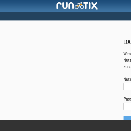
LO
Wenn
Nutz
zunä
Nut
Pas