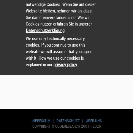
notwendige Cookies. Wenn Sie auf dieser
Webseite bleiben, nehmen wir an, dass
Sie damit einverstanden sind. Wie wir
Nutzername
oder
Passwort
vergessen?
Cookies nutzen erfahren Sie in unserer
Datenschutzerklärung
.
Sie können sich nicht einloggen? Kontaktieren Sie uns
We use only technically necessary
unter:
sts@runtix.com
cookies. If you continue to use this
website we will assume that you agree
with it. How we use our cookies is
explained in our
privacy policy
.
IMPRESSUM
|
DATENSCHUTZ
|
ÜBER UNS
COPYRIGHT © CODERESEARCH 2001 - 2026