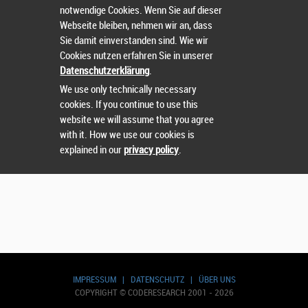
notwendige Cookies. Wenn Sie auf dieser
Webseite bleiben, nehmen wir an, dass
Sie damit einverstanden sind. Wie wir
Nutzername
oder
Passwort
vergessen?
Cookies nutzen erfahren Sie in unserer
Datenschutzerklärung
.
Sie können sich nicht einloggen? Kontaktieren Sie uns
We use only technically necessary
unter:
sts@runtix.com
cookies. If you continue to use this
website we will assume that you agree
with it. How we use our cookies is
explained in our
privacy policy
.
IMPRESSUM
|
DATENSCHUTZ
|
ÜBER UNS
COPYRIGHT © CODERESEARCH 2001 - 2026