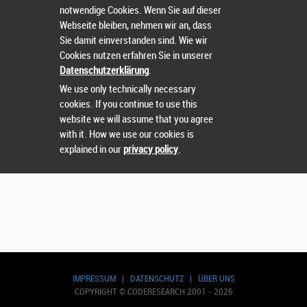
notwendige Cookies. Wenn Sie auf dieser
Webseite bleiben, nehmen wir an, dass
Sie damit einverstanden sind. Wie wir
Nutzername
oder
Passwort
vergessen?
Cookies nutzen erfahren Sie in unserer
Datenschutzerklärung
.
Sie können sich nicht einloggen? Kontaktieren Sie uns
We use only technically necessary
unter:
sts@runtix.com
cookies. If you continue to use this
website we will assume that you agree
with it. How we use our cookies is
explained in our
privacy policy
.
IMPRESSUM
|
DATENSCHUTZ
|
ÜBER UNS
COPYRIGHT © CODERESEARCH 2001 - 2026