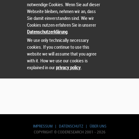
notwendige Cookies. Wenn Sie auf dieser
Webseite bleiben, nehmen wir an, dass
Sie damit einverstanden sind. Wie wir
Nutzername
oder
Passwort
vergessen?
Cookies nutzen erfahren Sie in unserer
Datenschutzerklärung
.
Sie können sich nicht einloggen? Kontaktieren Sie uns
We use only technically necessary
unter:
sts@runtix.com
cookies. If you continue to use this
website we will assume that you agree
with it. How we use our cookies is
explained in our
privacy policy
.
IMPRESSUM
|
DATENSCHUTZ
|
ÜBER UNS
COPYRIGHT © CODERESEARCH 2001 - 2026