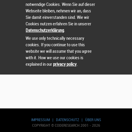
notwendige Cookies. Wenn Sie auf dieser
Webseite bleiben, nehmen wir an, dass
Sie damit einverstanden sind. Wie wir
Nutzername
oder
Passwort
vergessen?
Cookies nutzen erfahren Sie in unserer
Datenschutzerklärung
.
Sie können sich nicht einloggen? Kontaktieren Sie uns
We use only technically necessary
unter:
sts@runtix.com
cookies. If you continue to use this
website we will assume that you agree
with it. How we use our cookies is
explained in our
privacy policy
.
IMPRESSUM
|
DATENSCHUTZ
|
ÜBER UNS
COPYRIGHT © CODERESEARCH 2001 - 2026