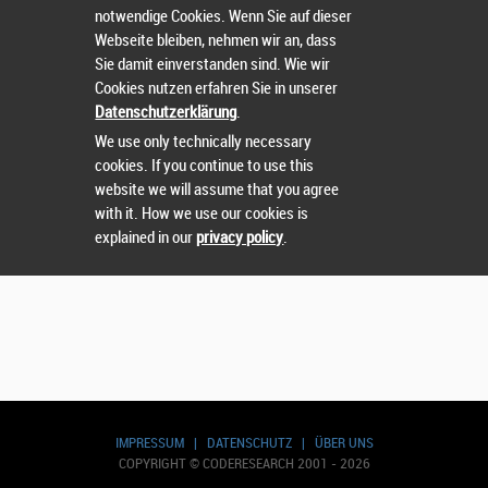
notwendige Cookies. Wenn Sie auf dieser
Webseite bleiben, nehmen wir an, dass
Sie damit einverstanden sind. Wie wir
Nutzername
oder
Passwort
vergessen?
Cookies nutzen erfahren Sie in unserer
Datenschutzerklärung
.
Sie können sich nicht einloggen? Kontaktieren Sie uns
We use only technically necessary
unter:
sts@runtix.com
cookies. If you continue to use this
website we will assume that you agree
with it. How we use our cookies is
explained in our
privacy policy
.
IMPRESSUM
|
DATENSCHUTZ
|
ÜBER UNS
COPYRIGHT © CODERESEARCH 2001 - 2026