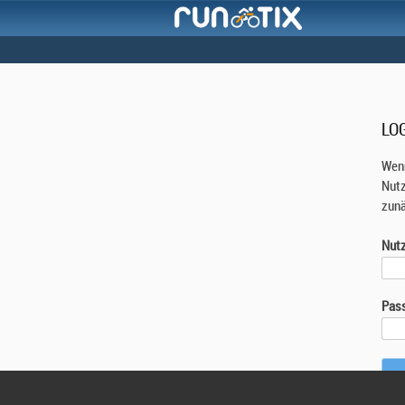
LO
Wenn
Nutz
zunä
Nut
Pas