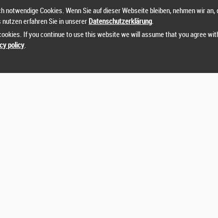
zername
oder
Passwort
vergessen?
h notwendige Cookies. Wenn Sie auf dieser Webseite bleiben, nehmen wir an, 
s nutzen erfahren Sie in unserer
Datenschutzerklärung
.
können sich nicht einloggen? Kontaktieren Sie uns unter:
sts@runtix.com
ookies. If you continue to use this website we will assume that you agree wit
cy policy
.