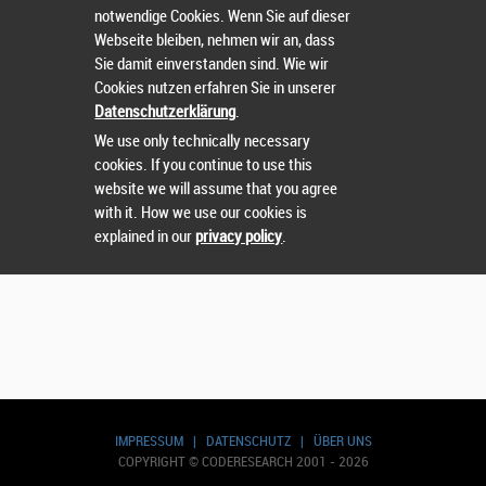
notwendige Cookies. Wenn Sie auf dieser
Webseite bleiben, nehmen wir an, dass
Sie damit einverstanden sind. Wie wir
Nutzername
oder
Passwort
vergessen?
Cookies nutzen erfahren Sie in unserer
Datenschutzerklärung
.
Sie können sich nicht einloggen? Kontaktieren Sie uns
We use only technically necessary
unter:
sts@runtix.com
cookies. If you continue to use this
website we will assume that you agree
with it. How we use our cookies is
explained in our
privacy policy
.
IMPRESSUM
|
DATENSCHUTZ
|
ÜBER UNS
COPYRIGHT © CODERESEARCH 2001 - 2026