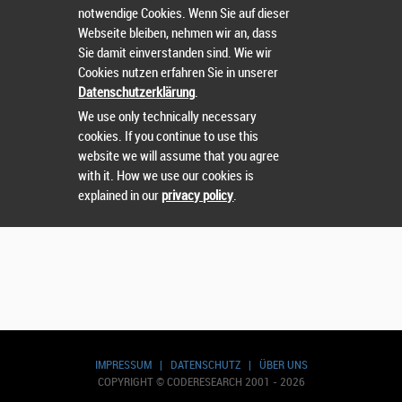
notwendige Cookies. Wenn Sie auf dieser
Webseite bleiben, nehmen wir an, dass
Sie damit einverstanden sind. Wie wir
Nutzername
oder
Passwort
vergessen?
Cookies nutzen erfahren Sie in unserer
Datenschutzerklärung
.
Sie können sich nicht einloggen? Kontaktieren Sie uns
We use only technically necessary
unter:
sts@runtix.com
cookies. If you continue to use this
website we will assume that you agree
with it. How we use our cookies is
explained in our
privacy policy
.
IMPRESSUM
|
DATENSCHUTZ
|
ÜBER UNS
COPYRIGHT © CODERESEARCH 2001 - 2026