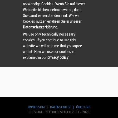
notwendige Cookies. Wenn Sie auf dieser
Webseite bleiben, nehmen wir an, dass
Sie damit einverstanden sind. Wie wir
Nutzername
oder
Passwort
vergessen?
Cookies nutzen erfahren Sie in unserer
Datenschutzerklärung
.
Sie können sich nicht einloggen? Kontaktieren Sie uns
We use only technically necessary
unter:
sts@runtix.com
cookies. If you continue to use this
website we will assume that you agree
with it. How we use our cookies is
explained in our
privacy policy
.
IMPRESSUM
|
DATENSCHUTZ
|
ÜBER UNS
COPYRIGHT © CODERESEARCH 2001 - 2026