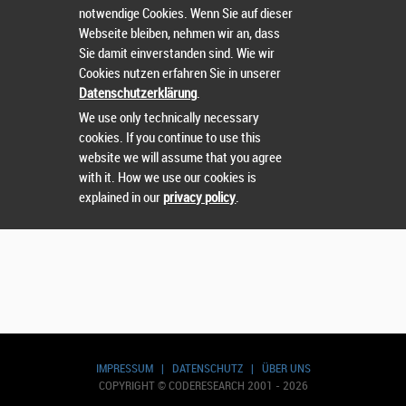
notwendige Cookies. Wenn Sie auf dieser
Webseite bleiben, nehmen wir an, dass
Sie damit einverstanden sind. Wie wir
Nutzername
oder
Passwort
vergessen?
Cookies nutzen erfahren Sie in unserer
Datenschutzerklärung
.
Sie können sich nicht einloggen? Kontaktieren Sie uns
We use only technically necessary
unter:
sts@runtix.com
cookies. If you continue to use this
website we will assume that you agree
with it. How we use our cookies is
explained in our
privacy policy
.
IMPRESSUM
|
DATENSCHUTZ
|
ÜBER UNS
COPYRIGHT © CODERESEARCH 2001 - 2026