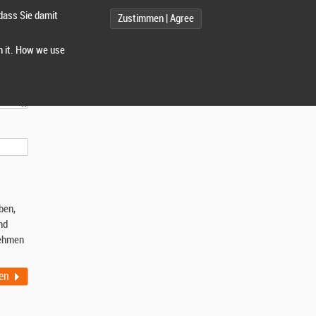
dass Sie damit
Zustimmen | Agree
h it. How we use
ben,
nd
ehmen
en