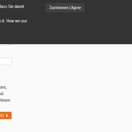
dass Sie damit
Zustimmen | Agree
h it. How we use
ben,
nd
ehmen
en