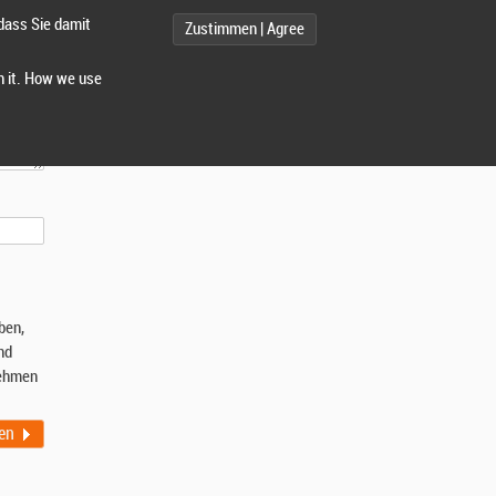
dass Sie damit
Zustimmen | Agree
h it. How we use
ben,
nd
ehmen
en