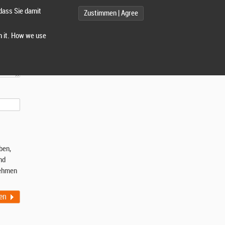
dass Sie damit
Zustimmen | Agree
h it. How we use
ben,
nd
ehmen
en