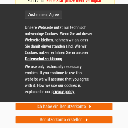
Fun 12.15:
keine Startplätze mehr verfügbar
Sparkassen SchülerCross Welle 2 - Schlamm, Wasser,
Fun 12:45:
keine Startplätze mehr verfügbar
Zustimmen | Agree
Sparkassen Junior Race (12–15 Jahre, mit
Zeitmessung, ohne Begleitung):
weniger als 10
Unsere Webseite nutzt nur technisch
Startplätze verfügbar
notwendige Cookies. Wenn Sie auf dieser
8km+ WeidatalCross CLASSIC - Einzel- u.
Webseite bleiben, nehmen wir an, dass
Teamwertung ab 4 Starter pro Team:
weniger als 30
Sie damit einverstanden sind. Wie wir
Startplätze verfügbar
Cookies nutzen erfahren Sie in unserer
17km+ WeidatalCross EXTREM - Einzel- u.
Datenschutzerklärung
.
Teamwertung ab 4 Starter pro Team:
weniger als 10
We use only technically necessary
Startplätze verfügbar
cookies. If you continue to use this
website we will assume that you agree
Weitere Startplätze sind eventuell noch verfügbar.
with it. How we use our cookies is
explained in our
privacy policy
.
Ich habe ein Benutzerkonto
Benutzerkonto erstellen