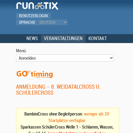
BENUTZERLOGIN
SPRACHE
NEWS
VERANSTALTUNGEN
KONTAKT
Menü:
ANMELDUNG – 8. WEIDATALCROSS U.
SCHÜLERCROSS
BambiniCross ohne Begleitperson:
weniger als 20
Startplätze verfügbar
Sparkassen SchülerCross Welle 1 - Schlamm, Wasser,