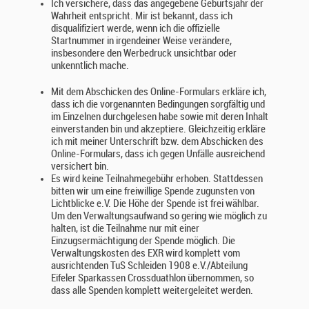
Ich versichere, dass das angegebene Geburtsjahr der
Wahrheit entspricht. Mir ist bekannt, dass ich
disqualifiziert werde, wenn ich die offizielle
Startnummer in irgendeiner Weise verändere,
insbesondere den Werbedruck unsichtbar oder
unkenntlich mache.
Mit dem Abschicken des Online-Formulars erkläre ich,
dass ich die vorgenannten Bedingungen sorgfältig und
im Einzelnen durchgelesen habe sowie mit deren Inhalt
einverstanden bin und akzeptiere. Gleichzeitig erkläre
ich mit meiner Unterschrift bzw. dem Abschicken des
Online-Formulars, dass ich gegen Unfälle ausreichend
versichert bin.
Es wird keine Teilnahmegebühr erhoben. Stattdessen
bitten wir um eine freiwillige Spende zugunsten von
Lichtblicke e.V. Die Höhe der Spende ist frei wählbar.
Um den Verwaltungsaufwand so gering wie möglich zu
halten, ist die Teilnahme nur mit einer
Einzugsermächtigung der Spende möglich. Die
Verwaltungskosten des EXR wird komplett vom
ausrichtenden TuS Schleiden 1908 e.V./Abteilung
Eifeler Sparkassen Crossduathlon übernommen, so
dass alle Spenden komplett weitergeleitet werden.