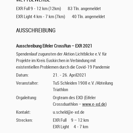
EXR Full 9 - 12 km (12km)
83 Tln. angemeldet
EXR Light 4 km - 7 km (7km)
40 Tln. angemeldet
AUSSCHREIBUNG
Ausschreibung Eifeler CrossRun – EXR 2021
Spendenlauf zugunsten der Aktion Lichtblicke e.V. für
Projekte im Kreis Euskirchen in Verbindung mit
existentiellen Problemen durch die Covid-19 Pandemie
Datum:
21. - 26. April2021
Veranstalter:
TuS Schleiden 1908 e.V. /Abteilung
Triathlon
Orgaleitung:
Orgteam des EXD (Eifeler
Crossduathlon –
www.e-xd.de
)
Kontakt:
u.scheld@e-xd.de
Strecken:
EXR Full 9 – 12 km
EXR Light 4 - 7 km