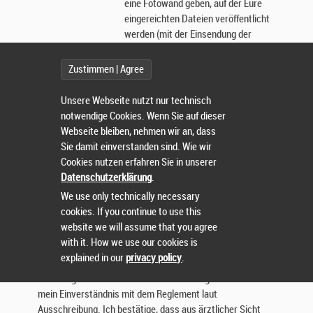
eine Fotowand geben, auf der Eure
eingereichten Dateien veröffentlicht
werden (mit der Einsendung der
Dateien erlaubt Ihr die
Veröffentlichung in der Fotowand).
Zustimmen | Agree
Der Link zum Hochladen erfolgt per
Mail in den Tagen vor der Aktion.
Unsere Webseite nutzt nur technisch
Auszeichnungen:
Auf beiden Strecken werden die fünf
notwendige Cookies. Wenn Sie auf dieser
besten Fotos ausgewählt und auf der
Webseite bleiben, nehmen wir an, dass
Homepage und der Facebook-Seite
Sie damit einverstanden sind. Wie wir
der Veranstaltung des EXR
Cookies nutzen erfahren Sie in unserer
veröffentlicht und prämiert. Die
Datenschutzerklärung
.
Auswahl übernimmt eine Jury vom
We use only technically necessary
TuS 1908, deren Mitglieder nicht im
cookies. If you continue to use this
Orgateam des EXR sind.
website we will assume that you agree
with it. How we use our cookies is
explained in our
privacy policy
.
Erklärung/Datenschutz
Erklärung des Athleten: Mit der Anmeldung erkläre ich
mein Einverständnis mit dem Reglement laut
Ausschreibung. Ich bestätige, dass aus ärztlicher Sicht