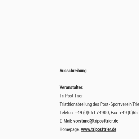
N
B
M
W
-
C
Ausschreibung
L
Veranstalter:
O
Tri Post Trier
Triathlonabteilung des Post-Sportverein Trie
P
Telefon: +49 (0)651 74900, Fax: +49 (0)6
P
E-Mail:
vorstand@triposttrier.de
Homepage:
www.triposttrier.de
E