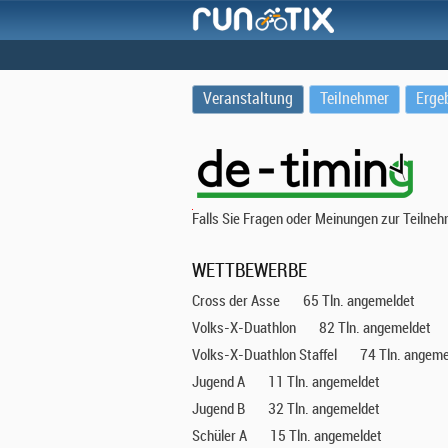
Veranstaltung
Teilnehmer
Erge
Falls Sie Fragen oder Meinungen zur Teilne
1
WETTBEWERBE
4
Cross der Asse
65 Tln. angemeldet
.
Volks-X-Duathlon
82 Tln. angemeldet
Volks-X-Duathlon Staffel
74 Tln. angeme
I
Jugend A
11 Tln. angemeldet
N
Jugend B
32 Tln. angemeldet
Schüler A
T
15 Tln. angemeldet