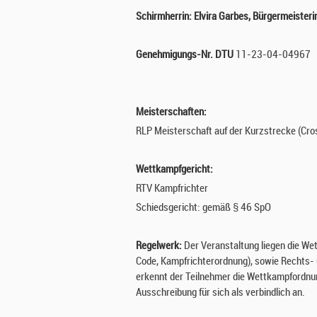
N
Schirmherrin: Elvira Garbes, Bürgermeisterin
B
Genehmigungs-Nr. DTU
11-23-04-04967
U
R
Meisterschaften:
G
RLP Meisterschaft auf der Kurzstrecke (Cro
X
Wettkampfgericht:
-
RTV Kampfrichter
D
Schiedsgericht: gemäß § 46 SpO
U
Regelwerk:
Der Veranstaltung liegen die We
Code, Kampfrichterordnung), sowie Rechts- 
A
erkennt der Teilnehmer die Wettkampfordnun
T
Ausschreibung für sich als verbindlich an.