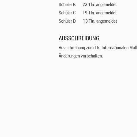
Schüler B
23 Tln. angemeldet
E
Schüler C
19 Tln. angemeldet
R
Schüler D
13 Tln. angemeldet
N
AUSSCHREIBUNG
A
Ausschreibung zum 15. Internationalen Mül
Änderungen vorbehalten.
T
I
O
N
A
L
E