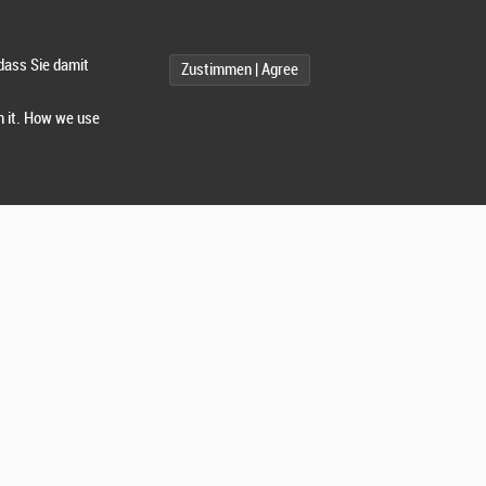
dass Sie damit
Zustimmen | Agree
t.
gehörigkeit, wie es auf dem Startpass
h it. How we use