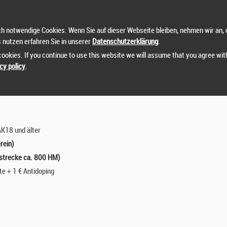
ens lt. DTU Sportordnung.
h notwendige Cookies. Wenn Sie auf dieser Webseite bleiben, nehmen wir an, 
 min. 1,5“ und einer Reifengröße von max. 29” zugelassen. Barends sind erlaub
s nutzen erfahren Sie in unserer
Datenschutzerklärung
.
 nur Teilnehmer/innen, die sich ordnungsgemäß angemeldet haben (Vereinszu
ookies. If you continue to use this website we will assume that you agree wit
cy policy
.
AK18 und älter
rein)
strecke ca. 800 HM)
te + 1 € Antidoping