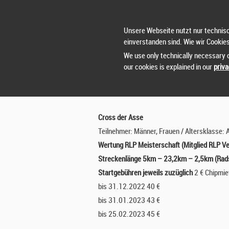
H
L
Es besteht Helmpflicht während des Radfahr
Unsere Webseite nutzt nur technisc
Es sind nur MTBs mit einer Reifenbreite von
einverstanden sind. Wie wir Cookie
O
In die Wertung RLP Meisterschaften kommen
We use only technically necessary c
steht.).
N
our cookies is explained in our
priva
Wettkämpfe und Startgebühren:
Cross der Asse
Teilnehmer: Männer, Frauen / Altersklasse: 
Wertung RLP Meisterschaft (Mitglied RLP Ve
Streckenlänge 5km – 23,2km – 2,5km (Rad
Startgebühren jeweils zuzüglich
2 € Chipmie
bis 31.12.2022 40 €
bis 31.01.2023 43 €
bis 25.02.2023 45 €