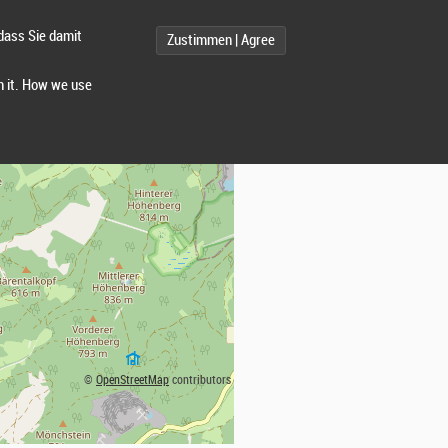
dass Sie damit
Zustimmen | Agree
h it. How we use
©
OpenStreetMap
contributors