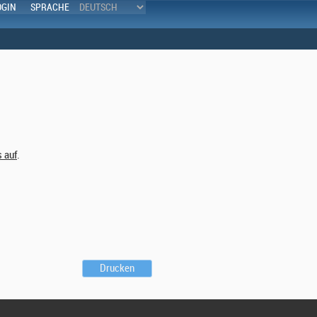
OGIN
SPRACHE
s auf
.
Drucken