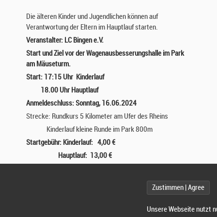
Die älteren Kinder und Jugendlichen können auf
Verantwortung der Eltern im Hauptlauf starten.
Veranstalter: LC Bingen e.V.
Start und Ziel vor der Wagenausbesserungshalle im Park
am Mäuseturm.
Start: 17:15 Uhr Kinderlauf
18.00 Uhr Hauptlauf
Anmeldeschluss: Sonntag, 16.06.2024
Strecke: Rundkurs 5 Kilometer am Ufer des Rheins
Kinderlauf kleine Runde im Park 800m
Startgebühr: Kinderlauf: 4,00 €
Hauptlauf: 13,00 €
zuzüglich 5,- € bei Nachmeldungen
(bis 1 Stunde vorher)
Ausgabe der Startunterlagen ab 15:00 Uhr in der
Zustimmen | Agree
Wagenausbesserungshalle.
Musikalisches Rahmen- und Aufwärmprogramm ab 16:30
Unsere Webseite nutzt n
Uhr bis ca. 21:00 Uhr.