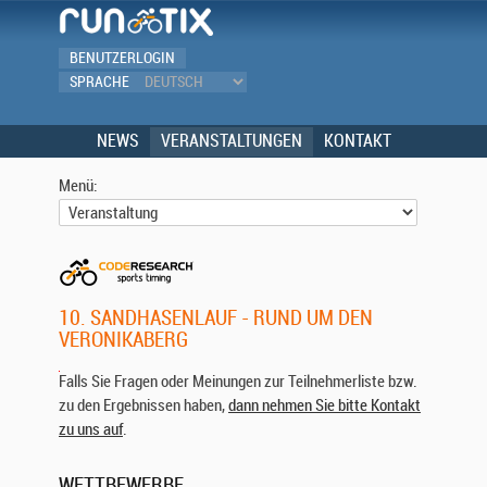
BENUTZERLOGIN
SPRACHE
NEWS
VERANSTALTUNGEN
KONTAKT
Menü:
10. SANDHASENLAUF - RUND UM DEN
VERONIKABERG
Falls Sie Fragen oder Meinungen zur Teilnehmerliste bzw.
5
k
zu den Ergebnissen haben,
dann nehmen Sie bitte Kontakt
m
zu uns auf
.
L
a
WETTBEWERBE