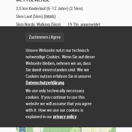
u
2,5 km Kinderlauf (6-12 Jahre) (2.5km)
f
5km Lauf (5km) (
Details
)
5km Nordic Walking (5km)
19 Tln. angemeldet
10 km Lauf (9.6km) (
Details
)
Zustimmen | Agree
10km Nordic Walking (9.6km) (
Details
)
Unsere Webseite nutzt nur technisch
AUSSCHREIBUNG
notwendige Cookies. Wenn Sie auf dieser
Webseite bleiben, nehmen wir an, dass
Sie damit einverstanden sind. Wie wir
10. SANDHASENLAUF: "RUND UM DEN VERONIKABERG"
Cookies nutzen erfahren Sie in unserer
in Martinroda am 24. August 2024
Datenschutzerklärung
.
Alle wichtigen Informationen hier auf der Seite des
We use only technically necessary
Veranstalters FFV Martinroda e.V.
cookies. If you continue to use this
website we will assume that you agree
with it. How we use our cookies is
VERANSTALTUNGSORT
explained in our
privacy policy
.
+
−