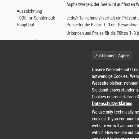
Asphaltwegen, der See wird auf feste
Auszeichnung
1000-m-Schülerlauf:
Jede/r Teilnehmer/in erhält ein Präsent
Hauptlauf
Preise für die Plätze 1-3 der Gesamtwe
Urkunden und Preise für die Plätze 1-3 
Schnupperlauf:
Preise für die Plätze 1-3 der Gesamtw
Zustimmen | Agree
Urkunden
Jede/r Teilnehmer/in erhält auf Wunsch 
Ergebnislisten
live unter br-timing.de
Unsere Webseite nutzt nu
Meldungen
Nutzen Sie die Möglichkeit der Voranme
notwendige Cookies. Wenn 
Startgeld ist am Veranstaltungstag zu z
Webseite bleiben, nehmen 
Nachmeldungen sind mit 1€ Nachmeldege
Sie damit einverstanden si
Cookies nutzen erfahren S
weitere Info
Mang Christoph
Datenschutzerklärung
.
e-mail: christophmang@freenet.de
We use only technically n
Die Schirmherrschaft der Veranstaltung hat Johannes Huber, Bürge
cookies. If you continue to
wird der TVB durch die Freiwillige Feuerwehr Brücken unterstützt. 
website we will assume th
jeglicher Art übernimmt der Veranstalter keine Haftung. Die Veransta
with it. How we use our co