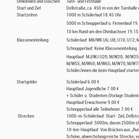
Umkleiden und Duschen
Turn- und Festhalle
Start und Ziel
Dellstraße, ca. 450 m von der Turnhalle 
Startzeiten
1000 m Schülerlauf 18.45 Uhr
5000 m Schnupperlauf u. Firmenlauf 19
10 km Rund um den Ohmbachsee 19.15
Klasseneinteilung
Schülerlauf: MK/WK U6; U8; U10; U12;
Schnupperlauf: Keine Klasseneinteilung
Hauptlauf: MJ/WJ U20; M/W20; M/W25
M/W55; M/W60; M/W65; M/W70; M/W7
Schüler/innen die beim Hauptlauf starte
Startgelder
Schülerlauf 6.00 €
Hauptlauf Jugendliche 7.00 €
+ Schüler u. Studenten (Vorlage Studen
Hauptlauf Erwachsene 9.00 €
Schnupperlauf alle Teilnehmer 7.00 €
Strecken
1000-m-Schülerlauf: Start- Ziel, Dellst
Schnupperlauf: 5000m, davon 2500m str
10-km-Hauptlauf: Von Brücken aus „Ru
Schöne, abwechslungsreiche Strecke, ver