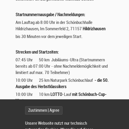
Startnummernausgabe / Nachmeldungen:
Am Lauftag ab 8:00 Uhr in der Schönbuchhalle
Hildrizhausen, Im Sommerfeld 2, 71157
Hildrizhausen
bis 30 Minuten vor dem jeweiligen Start.
Strecken und Startzeiten:
07:45 Uhr 50 km Jubiläums-Ultra (Startnummern
bereits ab 07:00 Uhr - ohne Nachmeldemöglichkeit und
limitiert auf max. 70 Teilnehmer)
10:00 Uhr 25 km Naturpark Schönbuchlauf
- die 50.
Ausgabe des Herbstklassikers
10:00 Uhr 10 km
LOTTO
-Lauf
mit Schönbuch-Cup-
Wertung
Es erfolgt ein gemeinsamer Start beider Läufe. Nach ca.
Zustimmen | Agree
2,2 km trennen sich die 25 km- und die 10 km-Strecke.
10:05 Uhr Schüler*innen-Lauf U12 und U14 (2,5 km)
Unsere Webseite nutzt nur technisch