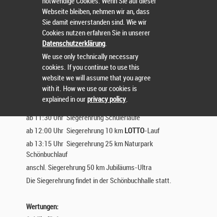
notwendige Cookies. Wenn Sie auf dieser
10:15 Uhr Schüler*innen-Lauf U08 und U10 (800 m)
Webseite bleiben, nehmen wir an, dass
Start und Ziel
: bei der Schönbuchhalle
Hildrizhausen
Sie damit einverstanden sind. Wie wir
Cookies nutzen erfahren Sie in unserer
Zielschluss und Zeitlimit:
Datenschutzerklärung
.
13:15 Uhr für den 25 km Schönbuchlauf
We use only technically necessary
cookies. If you continue to use this
Zeitlimit 50 km Jubiläums-Ultra: 3 Stunden für die ersten
website we will assume that you agree
25 km
with it. How we use our cookies is
explained in our
privacy policy
.
Siegerehrung:
ab 11:30 Uhr Siegerehrung Schülerläufe
ab 12:00 Uhr Siegerehrung 10 km
LOTTO
-Lauf
ab 13:15 Uhr Siegerehrung 25 km Naturpark
Schönbuchlauf
anschl. Siegerehrung 50 km Jubiläums-Ultra
Die Siegerehrung findet in der Schönbuchhalle statt.
Wertungen: