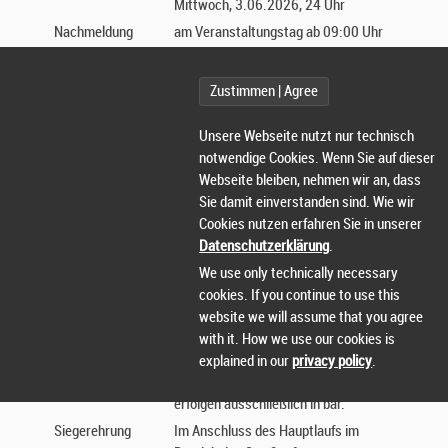
Mittwoch, 3.06.2026, 24 Uhr
Nachmeldung
am Veranstaltungstag ab 09:00 Uhr
bis 30 Minuten vor Start des
jeweiligen Laufs
Zustimmen | Agree
Startnummern
Ausgabe ab 09:00 Uhr im
Start-/Zielbereich
Unsere Webseite nutzt nur technisch
Startgebühr
Schülerlauf: 6,00 € (TV-
notwendige Cookies. Wenn Sie auf dieser
Vereinsmitglieder kostenfrei)
Webseite bleiben, nehmen wir an, dass
Hauptläufe und Walking: 12,00 € (TV-
Sie damit einverstanden sind. Wie wir
Vereinsmitglieder 10,00 €)
Cookies nutzen erfahren Sie in unserer
Nachmelde- und Ummeldegebühr
Datenschutzerklärung
.
3,00 €
We use only technically necessary
Zahlung
Erfolgt per SEPA-Lastschriftverfahren
cookies. If you continue to use this
durch den Veranstalter. Alle
website we will assume that you agree
anfallenden Kosten einer möglichen
with it. How we use our cookies is
Rücklastschrift trägt der Teilnehmer.
explained in our
privacy policy
.
Zahlungen am Tag der Veranstaltung
erfolgen ausschließlich in bar.
Siegerehrung
Im Anschluss des Hauptlaufs im