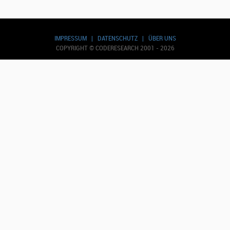
IMPRESSUM
|
DATENSCHUTZ
|
ÜBER UNS
COPYRIGHT © CODERESEARCH 2001 - 2026