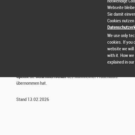
notwendige Cook
Webseite bleibe
Haftungsausschluss und Datenerhebung:
Sie damit einve
siehe Homepage und Anmeldung
Cookies nutzen 
Datenschutzerk
Veranstalter:
TSV Mannheim v. 1846 e.V. Hans-Reschke-
We use only tec
Ufer 4a 68165 Mannheim
cookies. If you 
Organisation:
Andreas
website we will
Hofmann,
a.hofmann@tsvmannheim.de
with it. How we 
explained in ou
Schirmherr:
Wir freuen uns sehr darüber, dass
Mannheims
Oberbürgermeister Christian
Specht
die
Schirmherrschaft
des Mannheimer Frauenlaufs
übernommen hat.
Stand 13.02.2026