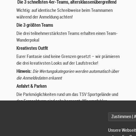
Die 3 schnellsten 4er-Teams, altersklassenübergreifend
Wichtig: auf identische Schreibweise beim Teamnamen
während der Anmeldung achten!
Die 3 größten Teams
Die drei teilnehmerstärksten Teams erhalten einen Team-
Wanderpokal
Kreativstes Outfit
Eurer Fantasie sind keine Grenzen gesetzt – wir prämieren
die drei kreativsten Looks auf der Laufstrecke!
Hinweis:
Die Wertungskategorien werden automatisch über
die Anmeldedaten erkannt
Anfahrt & Parken
Die Parkmöglichkeiten rund um das TSV Sportgelände und
den Fernsehturm sind sehr begrenzt. Wir empfehlen:
Anreise mit dem Fahrrad
Nutzung öffentlicher Verkehrsmittel (Station:
Zustimmen | 
Fernmeldeturm)
Parken im erweiterten Umfeld
Unsere Webseite