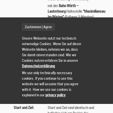
mit der
Bahn Wörth –
Lauterbourg
Haltestelle
"Maximiliansau
Im Rüsten"
(Fußweg 3 Minuten).
Zustimmen | Agree
mit dem PKW: Tullastraße, 76744
Wörth am Rhein
Unsere Webseite nutzt nur technisch
Parkmöglichkeiten:
Parkplätze stehen im Bereich
notwendige Cookies. Wenn Sie auf dieser
Tullahalle/Rheinhalle zur Verfügung.
Webseite bleiben, nehmen wir an, dass
Startnummern­
ab 17:00 Uhr in der
Sie damit einverstanden sind. Wie wir
ausgabe:
Tullahalle, Kronenstraße 12, 76744
Cookies nutzen erfahren Sie in unserer
Wörth-Maximiliansau
Datenschutzerklärung
.
Die Startnummern sind während des
We use only technically necessary
gesamten Laufs gut sichtbar auf der
cookies. If you continue to use this
Brust zu tragen.
website we will assume that you agree
with it. How we use our cookies is
Zeitmessung:
Brutto-Zeitmessung mit in die
explained in our
privacy policy
.
Startnummer integriertem Chip durch
br-timing
Start und Ziel:
Start und Ziel sind identisch und