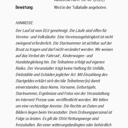
Bewirtung:
Wird in der Tullahalle angeboten.
HINWEISE:
Der Lauf ist vom DLV genehmigt. Die Läufe sind offen für
Vereins- und Volksläufer. Eine Vereinszugehörigkeit ist nicht
zwingend erforderlich. Die Startnummer ist sichtbar auf der
Brust zu tragen und darf nicht verändert werden. Wir weisen
auf das Verbot der Fahrrad-, Kinderwagen- und
Hundebegleitung hin. Die Teilnahme erfolgt auf eigenes
Risiko. Der Veranstalter trägt keine Haftung für Unfälle,
Diebstähle und Schäden jeglicher Art. Mit Einzahlung des
Startgeldes erklärt sich der/die Teilnehmer(in) damit
einverstanden, dass Name, Vorname, Geburtsjahr,
Startnummer, Ergebnisse und Fotos von der Veranstaltung
im Internet/ Presse usw. veröffentlicht werden. Wir bitten
um eine rechtzeitige Anreise. Die Rechte an Daten und
Bildern liegen beim Veranstalter. Dem Ordnungspersonal ist
Folge zu leisten. Es gilt die StVo! Rettungswege sind
freizuhalten. Bei einer witterungsbedingten oder behördlich