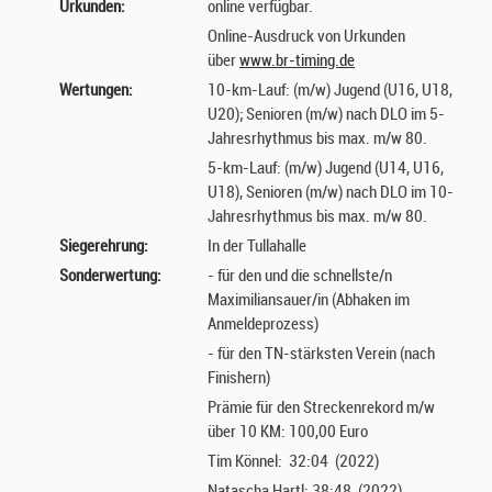
Urkunden:
online verfügbar.
Online-Ausdruck von Urkunden
über
www.br-timing.de
Wertungen:
10-km-Lauf: (m/w) Jugend (U16, U18,
U20); Senioren (m/w) nach DLO im 5-
Jahresrhythmus bis max. m/w 80.
5-km-Lauf: (m/w) Jugend (U14, U16,
U18), Senioren (m/w) nach DLO im 10-
Jahresrhythmus bis max. m/w 80.
Siegerehrung:
In der Tullahalle
Sonderwertung:
- für den und die schnellste/n
Maximiliansauer/in (Abhaken im
Anmeldeprozess)
- für den TN-stärksten Verein (nach
Finishern)
Prämie für den Streckenrekord m/w
über 10 KM: 100,00 Euro
Tim Könnel: 32:04 (2022)
Natascha Hartl: 38:48 (2022)