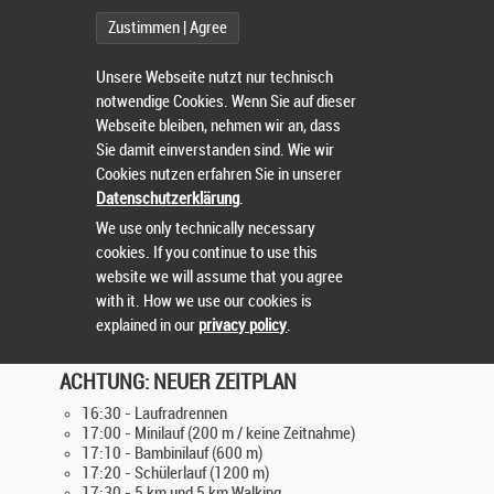
WIR BIETEN ATTRAKTIVE, NEUE STRECKEN
Zustimmen | Agree
AUF ASPHALTIERTEN WEGEN UND WALD -
Unsere Webseite nutzt nur technisch
notwendige Cookies. Wenn Sie auf dieser
ABWECHSLUNGSREICH UND MIT HOHER
Webseite bleiben, nehmen wir an, dass
Sie damit einverstanden sind. Wie wir
ZUSCHAUERFREUNDLICHKEIT.
Cookies nutzen erfahren Sie in unserer
Datenschutzerklärung
.
BITTE ENTNEHMT DEN NEUEN ABLAUFPLAN
We use only technically necessary
cookies. If you continue to use this
UND DIE NEUEN STRECKEN DEN
website we will assume that you agree
INFORMATIONEN AUF UNSERER HOMEPAGE.
with it. How we use our cookies is
explained in our
privacy policy
.
ACHTUNG: NEUER ZEITPLAN
16:30 - Laufradrennen
17:00 - Minilauf (200 m / keine Zeitnahme)
17:10 - Bambinilauf (600 m)
17:20 - Schülerlauf (1200 m)
17:30 - 5 km und 5 km Walking