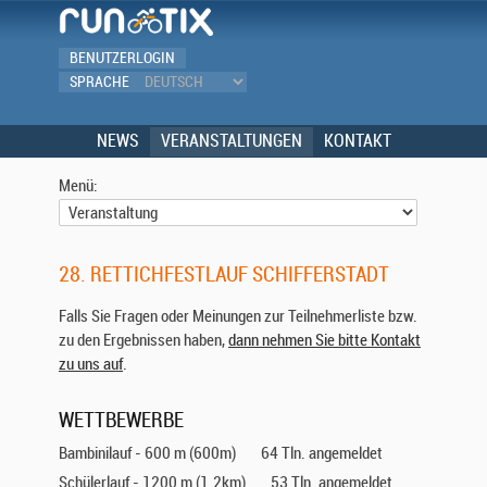
BENUTZERLOGIN
SPRACHE
NEWS
VERANSTALTUNGEN
KONTAKT
Menü:
28. RETTICHFESTLAUF SCHIFFERSTADT
Falls Sie Fragen oder Meinungen zur Teilnehmerliste bzw.
zu den Ergebnissen haben,
dann nehmen Sie bitte Kontakt
zu uns auf
.
WETTBEWERBE
Bambinilauf - 600 m (600m)
64 Tln. angemeldet
Schülerlauf - 1200 m (1.2km)
53 Tln. angemeldet