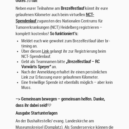
Gutes
zu
tun
:
Neben eurer Teilnahme am
Brezelfestlauf
könnt ihr eure
gelaufenen Kilometer auch beim virtuellen
NCT-
Spendenlauf
zugunsten des Nationalen Centrums für
Tumorerkrankungen (NCT) Heidelberg registrieren –
komplett kostenlos!
So funktioniert’s:
Meldet euch wie gewohnt zum Brezelfestlauf über br-
timing an.
Über diesen
Link
gelangt ihr zur Registrierung beim
NCT-Spendenlauf.
Gebt als Teamnamen bitte
„Brezelfestlauf – RC
Vorwärts Speyer“
an.
Nach der Anmeldung erhaltet ihr einen persönlichen
Link zur Erfassung eurer gelaufenen Kilometer.
Eine freiwillige Spende ist ebenfalls möglich – aber kein
Muss.
–> Gemeinsam bewegen – gemeinsam helfen. Danke,
dass ihr dabei seid!
💛
Ausgabe Startunterlagen
An der Bushaltestelle/ evang. Landeskirche am
Museumskreisel (Domplatz). Als Sonderservice können die