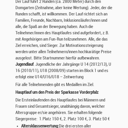
Der Lauf führt 2 Runden (ca. 2800 Meter) durch den
Domgarten (Zeitnahme, aber keine Wertung). Jeder, der die
Runden schafft, ist willkommen. Der Lauf richtet sich an
Familien, Freunde, Nachbarn, Inklusionsläufer/innen und
alle, die Spaß an der Bewegung haben. Auch die
Teilnehmer/innen des Hauptlaufes sind aufgefordert, z.B.
mit Angehörigen am Fun-Run teilzunehmen. Alle, die das
Ziel erreichen, sind Sieger. Zur Motivationssteigerung
werden unter allen Teilnehmern/innen hochkarätige Preise
ausgelost. Bitte Startnummer hierfür aufbewahren.
Jugendlauf
. Jugendliche der Jahrgänge U 14 (2012/13), U
16 (2010/11), U18 (2008/09) starten im Block 1 und es
erfolgt eine U14/U16/U18 – Zeitwertung
Für alle Teilnehmenden gibt es Medaillen im Ziel.
Hauptlauf um den Preis der Sparkasse Vorderpfalz
Die Ersteinlaufenden des Hauptlaufes bei Männern und
Frauen sind Gesamtsieger, unabhängig davon, welcher
Altersgruppe er/sie angehören. Sie erhalten folgende
Siegerpreise: 1.Platz 150 €, 2. Platz 100 €, 3. Platz 50 €
Altersklassenwertung:
Die drei ersten aller