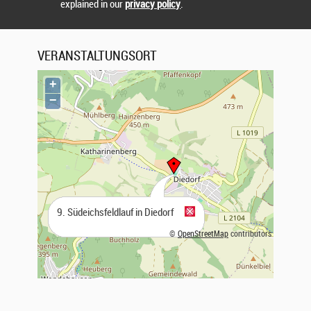
explained in our
privacy policy
.
AUSSCHREIBUNG ALS PDF
VERANSTALTUNGSORT
+
−
9. Südeichsfeldlauf in Diedorf
©
OpenStreetMap
contributors