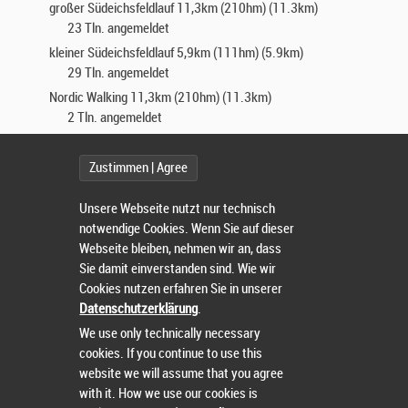
großer Südeichsfeldlauf 11,3km (210hm) (11.3km)
23 Tln. angemeldet
kleiner Südeichsfeldlauf 5,9km (111hm) (5.9km)
29 Tln. angemeldet
Nordic Walking 11,3km (210hm) (11.3km)
2 Tln. angemeldet
Wandern 11,3km (210hm) (11.3km)
9 Tln. angemeldet
Schülerlauf 1,5km (1.5km)
27 Tln. angemeldet
Zustimmen | Agree
Bambinilauf (Sportplatzrunde) 300m (300m)
Unsere Webseite nutzt nur technisch
19 Tln. angemeldet
notwendige Cookies. Wenn Sie auf dieser
Webseite bleiben, nehmen wir an, dass
AUSSCHREIBUNG
Sie damit einverstanden sind. Wie wir
Cookies nutzen erfahren Sie in unserer
Datenschutzerklärung
.
TERMIN: 12.09.2026
We use only technically necessary
HOMEPAGE DES VERANSTALTERS MIT AUSSCHREIBUNG:
cookies. If you continue to use this
website we will assume that you agree
SUEDEICHSFELDLAUF.DE
with it. How we use our cookies is