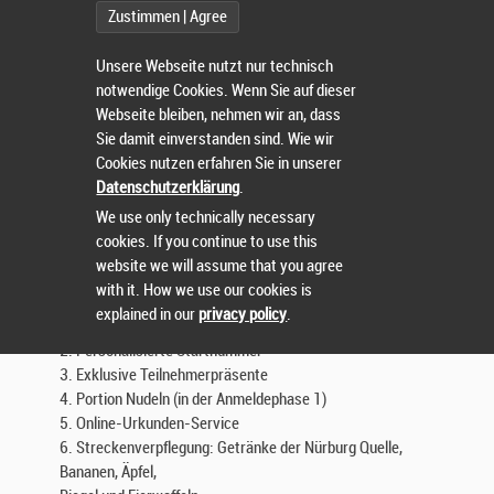
Zustimmen | Agree
7. Startgeld:
Details unter
http://www.vulkanbike.de/
Unsere Webseite nutzt nur technisch
notwendige Cookies. Wenn Sie auf dieser
Abmeldungen und Teilrückerstattung des Startgelds
Webseite bleiben, nehmen wir an, dass
Nach erfolgter Anmeldung und Bezahlung ist eine
Sie damit einverstanden sind. Wie wir
Rückerstattung der Teilnahmegebühr im Falle
Cookies nutzen erfahren Sie in unserer
einer Nichtteilnahme nur gegen eine Bearbeitungsgebühr
Datenschutzerklärung
.
von 10 € möglich.
We use only technically necessary
Ab 09.09.2013 erfolgt keine Erstattung mehr!
cookies. If you continue to use this
website we will assume that you agree
8. Leistungen:
with it. How we use our cookies is
1. Professionelle Zeitnahme mit Transponder durch BR-
explained in our
privacy policy
.
Timing
2. Personalisierte Startnummer
3. Exklusive Teilnehmerpräsente
4. Portion Nudeln (in der Anmeldephase 1)
5. Online-Urkunden-Service
6. Streckenverpflegung: Getränke der Nürburg Quelle,
Bananen, Äpfel,