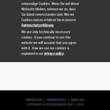
notwendige Cookies. Wenn Sie auf dieser
Webseite bleiben, nehmen wir an, dass
Sie damit einverstanden sind. Wie wir
Wählen Sie einen Wettbewerb.
Cookies nutzen erfahren Sie in unserer
Datenschutzerklärung
.
We use only technically necessary
cookies. If you continue to use this
website we will assume that you agree
with it. How we use our cookies is
explained in our
privacy policy
.
IMPRESSUM
|
DATENSCHUTZ
|
ÜBER UNS
COPYRIGHT © CODERESEARCH 2001 - 2026